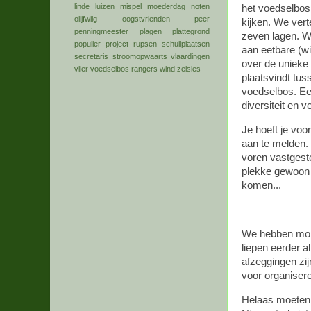
linde
luizen
mispel
moederdag
noten
het voedselbos 
olijfwilg
oogstvrienden
peer
kijken. We ver
penningmeester
plagen
plattegrond
zeven lagen. We
populier
project
rupsen
schuilplaatsen
aan eetbare (wi
secretaris
stroomopwaarts
vlaardingen
over de unieke
vlier
voedselbos rangers
wind
zeisles
plaatsvindt tuss
voedselbos. Ee
diversiteit en v
Je hoeft je voo
aan te melden. 
voren vastgestel
plekke gewoon a
komen...
We hebben mor
liepen eerder a
afzeggingen zij
voor organiser
Helaas moeten 