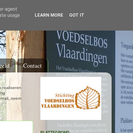
ser-agent
rate usage
LEARN MORE
GOT IT
eeld
Contact
 realiseren
ing
email, neem
PLATTEGROND