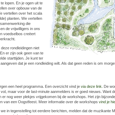
te lopen. En je ogen uit te
tellen over opbouw van de
 vertellen over het scala
lde) planten. We vertellen
 samenwerking die
en de vrijwilligers in ons
n voedselbos creëert
eerkracht.
r deze rondleidingen niet
En er zijn ook geen van te
de starttijden. Je kunt ter
angeven dat je een rondleiding wilt. Als dat geen reden is om morge
gen een heel programma. Een overzicht vind je
via deze link.
De wo
l vol, maar voor de last-minute aanmelders is er goed nieuws. Want d
n er nog weer plekjes vrijgekomen bij de workshops. Het zijn bijzonde
en van een Oogstfeest. Meer informatie over de workshops
vind je hie
we in tegenstelling tot eerdere berichten, melden dat de muzikante 