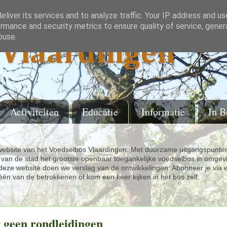
liver its services and to analyze traffic. Your IP address and u
rmance and security metrics to ensure quality of service, gene
buse.
Vlaardingen
Activiteiten
Educatie
Informatie
In B
ebsite van het Voedselbos Vlaardingen. Met duurzame uitgangspunten
van de stad het grootste openbaar toegankelijke voedselbos in omgev
eze website doen we verslag van de ontwikkelingen. Abonneer je via 
één van de betrokkenen of kom een keer kijken in het bos zelf.
 geen rondleidingen