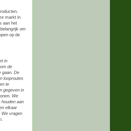
producten.
ze markt in
ns aan het
 belangrijk om
kopen op de
t in
 om de
e gaan. De
n looproutes
en te
n gegeven in
sonen. We
h houden aan
en elkaar
n. We vragen
n.