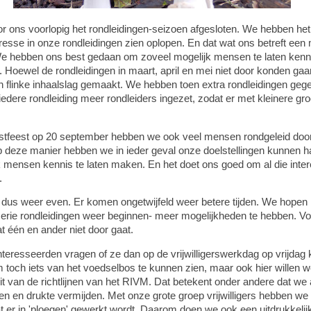
r ons voorlopig het rondleidingen-seizoen afgesloten. We hebben het
resse in onze rondleidingen zien oplopen. En dat wat ons betreft een
We hebben ons best gedaan om zoveel mogelijk mensen te laten ke
 Hoewel de rondleidingen in maart, april en mei niet door konden ga
n flinke inhaalslag gemaakt. We hebben toen extra rondleidingen ge
iedere rondleiding meer rondleiders ingezet, zodat er met kleinere gr
gstfeest op 20 september hebben we ook veel mensen rondgeleid door
 deze manier hebben we in ieder geval onze doelstellingen kunnen 
k mensen kennis te laten maken. En het doet ons goed om al die inter
.
 dus weer even. Er komen ongetwijfeld weer betere tijden. We hopen i
serie rondleidingen weer beginnen- meer mogelijkheden te hebben. V
t één en ander niet door gaat.
eresseerden vragen of ze dan op de vrijwilligerswerkdag op vrijdag
toch iets van het voedselbos te kunnen zien, maar ook hier willen w
it van de richtlijnen van het RIVM. Dat betekent onder andere dat we
 en drukte vermijden. Met onze grote groep vrijwilligers hebben we 
 er in 'ploegen' gewerkt wordt. Daarom doen we ook een uitdrukkelij