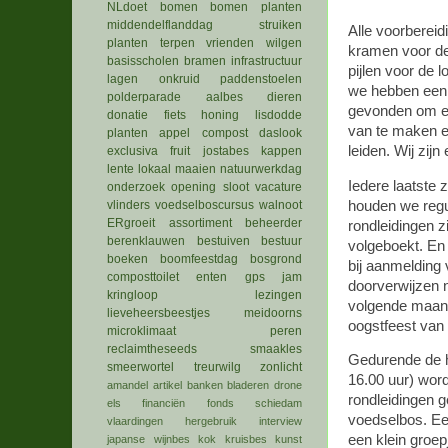
NLdoet
bomen
bomen planten
middendelflanddag
struiken
Alle voorbereid
planten
terpen
vrienden
wilgen
kramen voor de
basisscholen
bramen
infrastructuur
pijlen voor de l
lagen
onkruid
paddenstoelen
we hebben een b
polderparade
aalbes
dieren
gevonden om er
donatie
fiets
honing
lisdodde
van te maken e
planten
appel
compost
daslook
leiden. Wij zijn 
exclusiva
fruit
jostabes
kappen
lente
lokaal
maaien
natuurwerkdag
Iedere laatste
onderzoek
opening
sloot
vacature
houden we regul
vlinders
voedselboscursus
walnoot
ERgroeit
assortiment
beheerder
rondleidingen zi
berenklauwen
bestuiven
bestuur
volgeboekt. E
boeken
boomfeestdag
bosgrond
bij aanmelding 
composttoilet
enten
gps
jam
doorverwijzen n
kringloop
lezingen
volgende maand
lieveheersbeestjes
meidoorns
oogstfeest van
microklimaat
peren
reclaimtheseeds
smaakles
Gedurende de h
smeerwortel
treurwilg
zonlicht
16.00 uur) word
amandel
artikel
banken
bladeren
drone
rondleidingen 
els
financiën
fonds schiedam
voedselbos. Ee
vlaardingen
hergebruik
interview
een klein groep
japanse wijnbes
kok
kruisbes
kunst