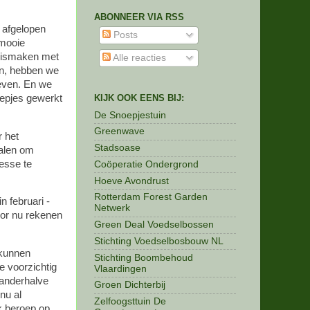
ABONNEER VIA RSS
 afgelopen
Posts
 mooie
nnismaken met
Alle reacties
an, hebben we
geven. En we
KIJK OOK EENS BIJ:
oepjes gewerkt
De Snoepjestuin
Greenwave
 het
Stadsoase
halen om
esse te
Coöperatie Ondergrond
Hoeve Avondrust
Rotterdam Forest Garden
n februari -
Netwerk
oor nu rekenen
Green Deal Voedselbossen
Stichting Voedselbosbouw NL
 kunnen
Stichting Boombehoud
e voorzichtig
Vlaardingen
 anderhalve
Groen Dichterbij
nu al
Zelfoogsttuin De
k beroep op