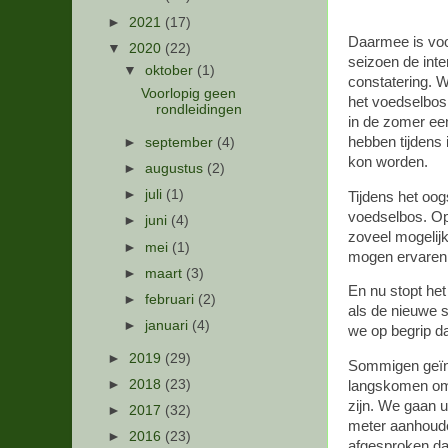
►
2021
(17)
Daarmee is voo
▼
2020
(22)
seizoen de inte
▼
oktober
(1)
constatering. 
Voorlopig geen
het voedselbos.
rondleidingen
in de zomer ee
hebben tijdens 
►
september
(4)
kon worden.
►
augustus
(2)
►
juli
(1)
Tijdens het oo
voedselbos. Op
►
juni
(4)
zoveel mogelij
►
mei
(1)
mogen ervaren
►
maart
(3)
En nu stopt het
►
februari
(2)
als de nieuwe 
►
januari
(4)
we op begrip da
►
2019
(29)
Sommigen geïnt
►
2018
(23)
langskomen om 
zijn. We gaan u
►
2017
(32)
meter aanhouden
►
2016
(23)
afgesproken dat