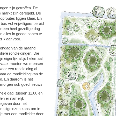
ingen zijn getroffen. De
 markt zijn geregeld. De
ooproutes liggen klaar. En
os vol vrijwilligers bereid
 een heel gezellige dag
n alles in goede banen te
er klaar voor.
 zondag van de maand
iere rondleidingen. Die
jn eigenlijk altijd helemaal
n vaak moeten we mensen
voor een rondleiding al
aar de rondleiding van de
. En daarom is het
 morgen ook goed nieuws.
ele dag (tussen 11.00 en
en er namelijk
gegeven door het
n uitgelezen kans om in
je met een rondleider door