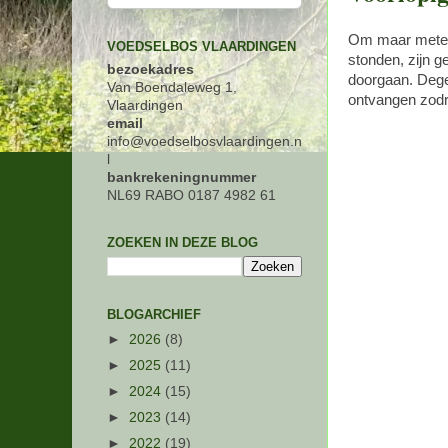
Om maar meteen 
VOEDSELBOS VLAARDINGEN
stonden, zijn g
bezoekadres
doorgaan. Dege
Van Boendaleweg 1,
ontvangen zodr
Vlaardingen
email
info@voedselbosvlaardingen.n
l
bankrekeningnummer
NL69 RABO 0187 4982 61
ZOEKEN IN DEZE BLOG
BLOGARCHIEF
►
2026
(8)
►
2025
(11)
►
2024
(15)
►
2023
(14)
►
2022
(19)