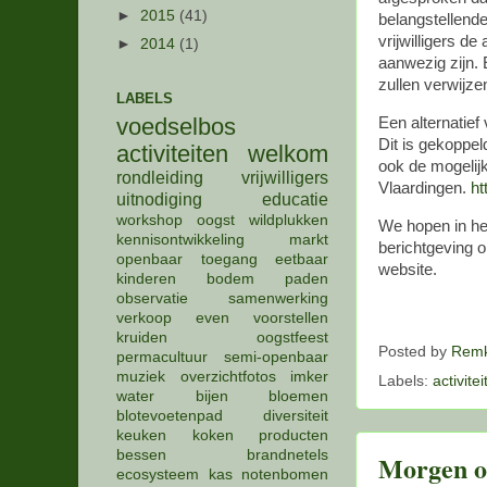
►
2015
(41)
belangstellend
vrijwilligers d
►
2014
(1)
aanwezig zijn. 
zullen verwijze
LABELS
voedselbos
Een alternatie
Dit is gekoppe
activiteiten
welkom
ook de mogelijk
rondleiding
vrijwilligers
Vlaardingen.
ht
uitnodiging
educatie
workshop
oogst
wildplukken
We hopen in het
kennisontwikkeling
markt
berichtgeving o
openbaar
toegang
eetbaar
website.
kinderen
bodem
paden
observatie
samenwerking
verkoop
even voorstellen
kruiden
oogstfeest
Posted by
Remk
permacultuur
semi-openbaar
muziek
overzichtfotos
imker
Labels:
activite
water
bijen
bloemen
blotevoetenpad
diversiteit
keuken
koken
producten
bessen
brandnetels
Morgen oo
ecosysteem
kas
notenbomen