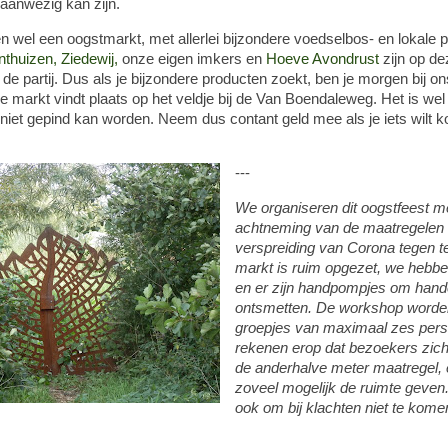
 aanwezig kan zijn.
 wel een oogstmarkt, met allerlei bijzondere voedselbos- en lokale 
thuizen,
Ziedewij,
onze eigen imkers en
Hoeve Avondrust
zijn op de
 de partij. Dus als je bijzondere producten zoekt, ben je morgen bij o
 markt vindt plaats op het veldje bij de Van Boendaleweg. Het is wel
 niet gepind kan worden. Neem dus contant geld mee als je iets wilt 
---
We organiseren dit oogstfeest me
achtneming van de maatregelen
verspreiding van Corona tegen t
markt is ruim opgezet, we hebbe
en er zijn handpompjes om hand
ontsmetten. De workshop worde
groepjes van maximaal zes per
rekenen erop dat bezoekers zic
de anderhalve meter maatregel, 
zoveel mogelijk de ruimte geve
ook om bij klachten niet te kome