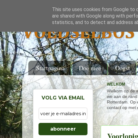
This site uses cookies from Google to de
are shared with Google along with perfo
statistics, and to detect and address a
VOEDSELBOS 
Startpagina
Doe mee
Oogst
WELKOM
Welkom op de w
we aan de rand 
VOLG VIA EMAIL
Rotterdam. Op d
contact op met 
abonneer
Voorlopig