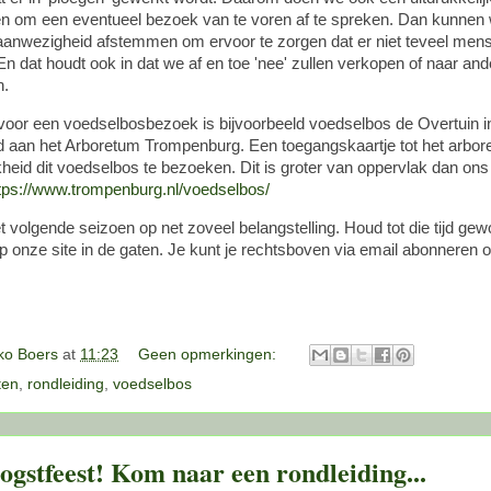
en om een eventueel bezoek van te voren af te spreken. Dan kunnen
e aanwezigheid afstemmen om ervoor te zorgen dat er niet teveel mens
En dat houdt ook in dat we af en toe 'nee' zullen verkopen of naar and
n.
f voor een voedselbosbezoek is bijvoorbeeld voedselbos de Overtuin 
ld aan het Arboretum Trompenburg. Een toegangskaartje tot het arbor
heid dit voedselbos te bezoeken. Dit is groter van oppervlak dan ons
tps://www.trompenburg.nl/voedselbos/
 volgende seizoen op net zoveel belangstelling. Houd tot die tijd ge
p onze site in de gaten. Je kunt je rechtsboven via email abonneren 
o Boers
at
11:23
Geen opmerkingen:
iten
,
rondleiding
,
voedselbos
gstfeest! Kom naar een rondleiding...