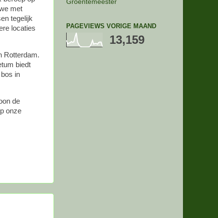
Groentemeester
 we met
en tegelijk
PAGEVIEWS VORIGE MAAND
ere locaties
13,159
in Rotterdam.
etum biedt
 bos in
woon de
op onze