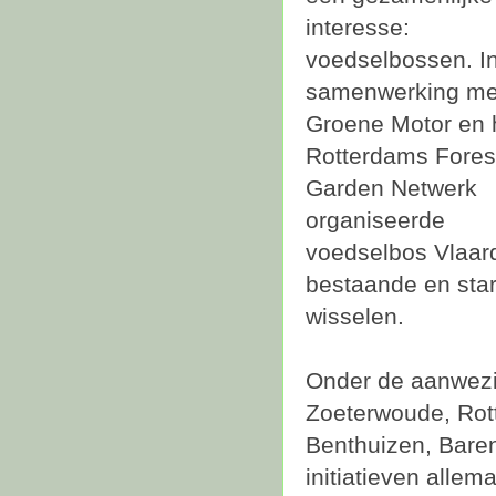
interesse:
voedselbossen. I
samenwerking me
Groene Motor en 
Rotterdams Fores
Garden Netwerk
organiseerde
voedselbos Vlaar
bestaande en start
wisselen.
Onder de aanwezi
Zoeterwoude, Rot
Benthuizen, Baren
initiatieven alle