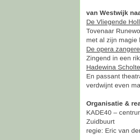
van Westwijk naa
De Vliegende Hol
Tovenaar Runewol
met al zijn magie 
De opera zanger
Zingend in een ri
Hadewina Scholt
En passant theatr
verdwijnt even ma
Organisatie & rea
KADE40 – centrum 
Zuidbuurt
regie: Eric van de