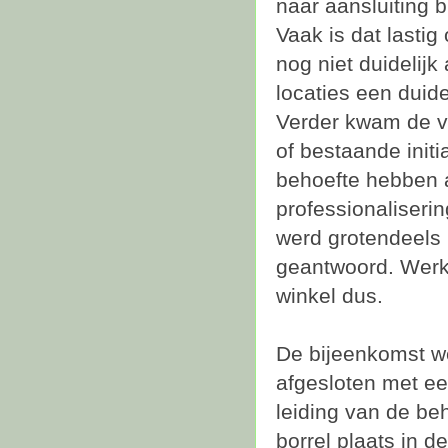
naar aansluiting b
Vaak is dat lasti
nog niet duidelij
locaties een duidel
Verder kwam de vr
of bestaande initi
behoefte hebben
professionaliseri
werd grotendeels
geantwoord. Werk
winkel dus.
De bijeenkomst w
afgesloten met ee
leiding van de be
borrel plaats in 