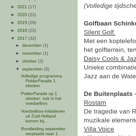
(Volledige tijdsc
►
2021
(17)
►
2020
(22)
Golfbaan Schink
►
2019
(29)
►
2018
(23)
Silent Golf
▼
2017
(32)
Met een koptelefo
►
december
(1)
het golfterrein, ter
►
november
(1)
Daisy Cools & Ja
►
oktober
(2)
Unieke combinati
▼
september
(5)
Jazz aan de Wate
Volledige programma
PolderParade 1
oktober
De Buitenplaats 
PolderParade op 1
oktober: ook in het
Rostam
voedselbos
De tragedie van R
Voedselbos-initiatieven
uit Zuid-Holland
muzikale element
komen bij...
Villa Voice
Rondleiding september
verplaatst naar 1