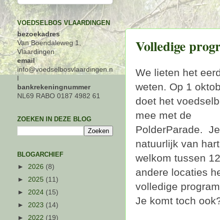
VOEDSELBOS VLAARDINGEN
bezoekadres
Volledige pro
Van Boendaleweg 1,
Vlaardingen
email
info@voedselbosvlaardingen.n
We lieten het eerd
l
weten. Op 1 okto
bankrekeningnummer
NL69 RABO 0187 4982 61
doet het voedsel
mee met de
ZOEKEN IN DEZE BLOG
PolderParade. Je
natuurlijk van har
BLOGARCHIEF
welkom tussen 12.
►
2026
(8)
andere locaties h
►
2025
(11)
volledige progra
►
2024
(15)
Je komt toch ook
►
2023
(14)
►
2022
(19)