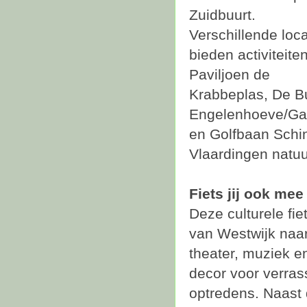
Zuidbuurt.
Verschillende loca
bieden activiteite
Paviljoen de
Krabbeplas, De B
Engelenhoeve/Gal
en Golfbaan Schin
Vlaardingen natuur
Fiets jij ook me
Deze culturele fie
van Westwijk naar
theater, muziek e
decor voor verras
optredens. Naast d