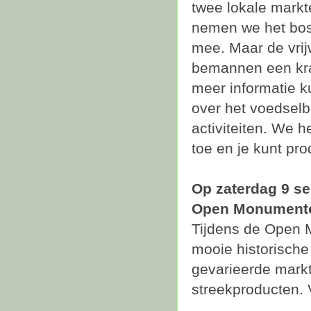
twee lokale markte
nemen we het bos 
mee. Maar de vrijw
bemannen een kr
meer informatie ku
over het voedsel
activiteiten. We h
toe en je kunt pr
Op zaterdag 9 s
Open Monument
Tijdens de Open 
mooie historische
gevarieerde markt
streekproducten. 