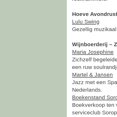
Hoeve Avondrust
Lulu Swing
Gezellig muzikaal t
Wijnboerderij – 
Maria Josephine
Zichzelf begeleid
een ruw soulrandj
Martel & Jansen
Jazz met een Spaa
Nederlands.
Boekenstand Soro
Boekverkoop ten 
serviceclub Soro