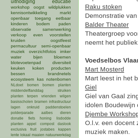
uitnodiging
educatie
Raku stoken
workshop
oogst
wildplukken
kennisontwikkeling
markt
Demonstratie van
openbaar
toegang
eetbaar
Balder Theater
kinderen
bodem
paden
observatie
samenwerking
Theatergroep voor
verkoop
even voorstellen
kruiden
oogstfeest
neemt het publiek
permacultuur
semi-openbaar
muziek
overzichtfotos
imker
water
bijen
bloemen
Voedselbos Vlaa
blotevoetenpad
diversiteit
Mart Mosterd
keuken
koken
producten
bessen
brandnetels
Mart leest in het 
ecosysteem
kas
notenbomen
NLdoet
bomen
bomen planten
Giel
middendelflanddag
struiken
Giel van Gaal zing
planten
terpen
vrienden
wilgen
basisscholen
bramen
infrastructuur
idolen Boudewijn 
lagen
onkruid
paddenstoelen
Djembe Worksho
polderparade
aalbes
dieren
donatie
fiets
honing
lisdodde
O.l.v. een docent
planten
appel
compost
daslook
exclusiva
fruit
jostabes
kappen
muziek maken.
lente
lokaal
maaien
natuurwerkdag