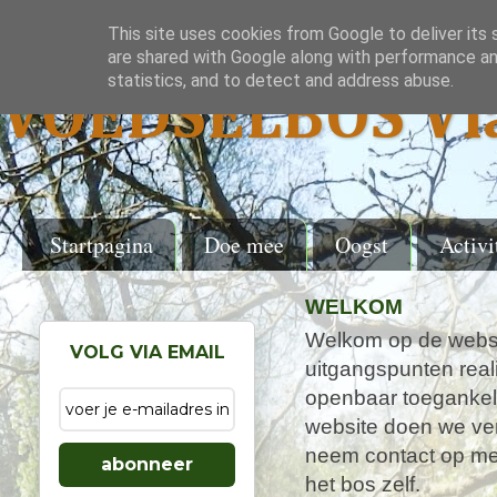
This site uses cookies from Google to deliver its 
are shared with Google along with performance and
statistics, and to detect and address abuse.
VOEDSELBOS Vl
Startpagina
Doe mee
Oogst
Activi
WELKOM
Welkom op de websi
VOLG VIA EMAIL
uitgangspunten real
openbaar toegankel
website doen we ver
neem contact op met
abonneer
het bos zelf.