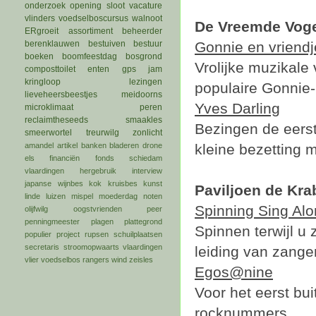
onderzoek
opening
sloot
vacature
vlinders
voedselboscursus
walnoot
De Vreemde Vogel
ERgroeit
assortiment
beheerder
berenklauwen
bestuiven
bestuur
Gonnie en vriendj
boeken
boomfeestdag
bosgrond
Vrolijke muzikale 
composttoilet
enten
gps
jam
kringloop
lezingen
populaire Gonnie-
lieveheersbeestjes
meidoorns
Yves Darling
microklimaat
peren
reclaimtheseeds
smaakles
Bezingen de eerst
smeerwortel
treurwilg
zonlicht
amandel
artikel
banken
bladeren
drone
kleine bezetting 
els
financiën
fonds schiedam
vlaardingen
hergebruik
interview
japanse wijnbes
kok
kruisbes
kunst
Paviljoen de Kra
linde
luizen
mispel
moederdag
noten
Spinning Sing Al
olijfwilg
oogstvrienden
peer
penningmeester
plagen
plattegrond
Spinnen terwijl u 
populier
project
rupsen
schuilplaatsen
secretaris
stroomopwaarts
vlaardingen
leiding van zange
vlier
voedselbos rangers
wind
zeisles
Egos@nine
Voor het eerst bui
rocknummers.