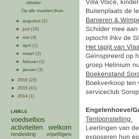
Villa Voice, kind
oktober
Buitenplaats de le
Op alle markten thuis
Banieren & Wimp
►
augustus
(2)
Schilder mee aan 
►
juni
(10)
optocht ihkv de Sl
►
mei
(4)
►
april
(1)
Het tapijt van Vla
►
maart
(2)
Geïnspireerd op h
►
februari
(1)
groep Helinium nu
►
januari
(3)
Boekenstand Soro
►
2016
(23)
Boekverkoop ten 
►
2015
(41)
serviceclub Soro
►
2014
(1)
Engelenhoeve/Gal
LABELS
Tentoonstelling
voedselbos
activiteiten
welkom
Leerlingen van de
rondleiding
vrijwilligers
exposeren hun ei