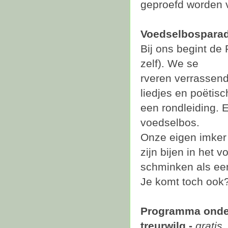
geproefd worden v
Voedselbospara
Bij ons begint de 
zelf). We se
rveren verrassend
liedjes en poëtisc
een rondleiding. 
voedselbos.
Onze eigen imker 
zijn bijen in het 
schminken als een
Je komt toch ook
Programma onde
treurwilg -
gratis