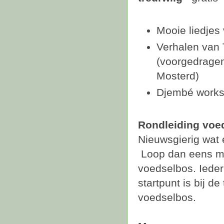
Mooie liedjes
Verhalen van 
(voorgedragen
Mosterd)
Djembé work
Rondleiding voe
Nieuwsgierig wat e
Loop dan eens me
voedselbos. Ieder 
startpunt is bij d
voedselbos.