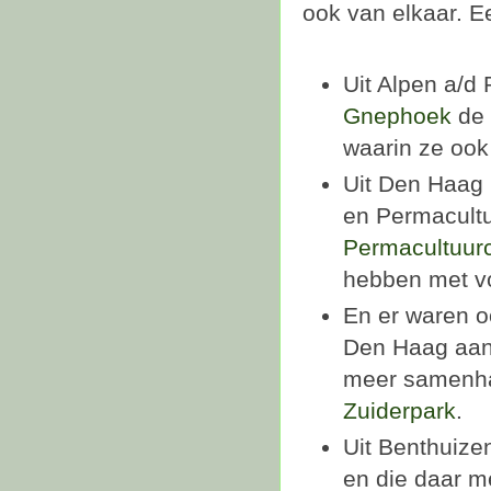
ook van elkaar. E
Uit Alpen a/d 
Gnephoek
de 
waarin ze ook
Uit Den Haag 
en Permacultu
Permacultuur
hebben met v
En er waren 
Den Haag aanw
meer samenh
Zuiderpark
.
Uit Benthuize
en die daar m