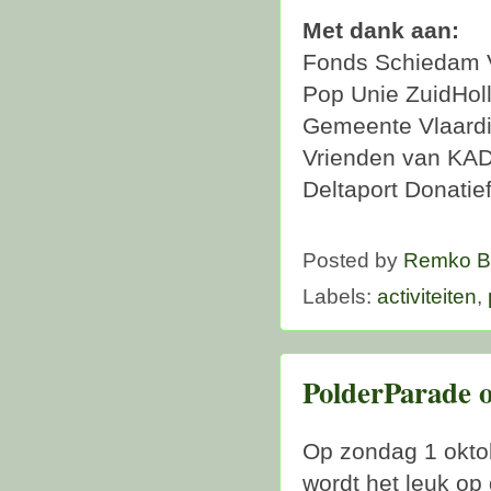
Met dank aan:
Fonds Schiedam V
Pop Unie ZuidHol
Gemeente Vlaard
Vrienden van KA
Deltaport Donatie
Posted by
Remko B
Labels:
activiteiten
,
PolderParade o
Op zondag 1 okto
wordt het leuk op