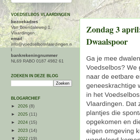
VOEDSELBOS VLAARDINGEN
bezoekadres
Zondag 3 april
Van Boendaleweg 1,
Vlaardingen
Dwaalspoor
email
info@voedselbosvlaardingen.n
l
bankrekeningnummer
Ga je mee dwalen 
NL69 RABO 0187 4982 61
Voedselbos? We 
naar de eetbare e
ZOEKEN IN DEZE BLOG
geneeskrachtige w
in het Voedselbos
BLOGARCHIEF
Vlaardingen. Dat z
►
2026
(8)
plantjes die spont
►
2025
(11)
opgekomen en die 
►
2024
(15)
eigen omgeving ku
►
2023
(14)
wandelend komen w
▼
2022
(19)