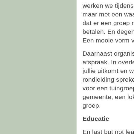
werken we tijdens
maar met een waa
dat er een groep 
betalen. En degen
Een mooie vorm va
Daarnaast organi
afspraak. In over
jullie uitkomt en 
rondleiding sprek
voor een tuingro
gemeente, een loka
groep.
Educatie
En last but not l