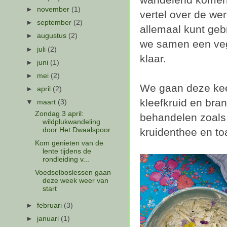
►
november
(1)
vertel over de we
►
september
(2)
allemaal kunt ge
►
augustus
(2)
we samen een vega
►
juli
(2)
klaar.
►
juni
(1)
►
mei
(2)
We gaan deze kee
►
april
(2)
kleefkruid en bra
▼
maart
(3)
Zondag 3 april:
behandelen zoals
wildplukwandeling
door Het Dwaalspoor
kruidenthee en toa
Kom genieten van de
lente tijdens de
rondleiding v...
Voedselboslessen gaan
deze week weer van
start
►
februari
(3)
►
januari
(1)