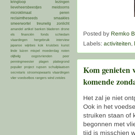
kringloop
lezingen
lieveheersbeestjes
meidoorns
microklimaat
peren
reclaimtheseeds
smaakles
smeerwortel
treurwilg
zonlicht
amandel
artikel
banken
bladeren
drone
Posted by
Remko B
els
financiën
fonds schiedam
vlaardingen
hergebruik
interview
Labels:
activiteiten
,
japanse wijnbes
kok
kruisbes
kunst
linde
luizen
mispel
moederdag
noten
olijfwilg
oogstvrienden
peer
penningmeester
plagen
plattegrond
Kom genieten v
populier
project
rupsen
schuilplaatsen
secretaris
stroomopwaarts
vlaardingen
komende zond
vlier
voedselbos rangers
wind
zeisles
Het zal je niet on
Ook in het voedse
struiken staan of 
begonnen met vlie
tijd is misschien 