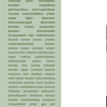
verkoop
even voorstellen
kruiden
oogstfeest
permacultuur
semi-openbaar
muziek
overzichtfotos
imker
water
bijen
bloemen
blotevoetenpad
diversiteit
keuken
koken
producten
bessen
brandnetels
ecosysteem
kas
notenbomen
NLdoet
bomen
bomen planten
middendelflanddag
struiken
planten
terpen
vrienden
wilgen
basisscholen
bramen
infrastructuur
lagen
onkruid
paddenstoelen
polderparade
aalbes
dieren
donatie
fiets
honing
lisdodde
planten
appel
compost
daslook
exclusiva
fruit
jostabes
kappen
lente
lokaal
maaien
natuurwerkdag
onderzoek
opening
sloot
vacature
vlinders
voedselboscursus
walnoot
ERgroeit
assortiment
beheerder
berenklauwen
bestuiven
bestuur
boeken
boomfeestdag
bosgrond
composttoilet
enten
gps
jam