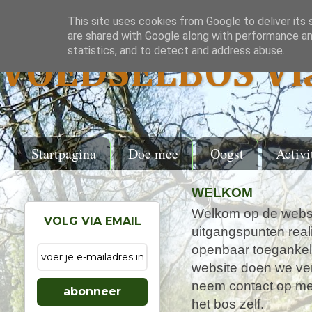
This site uses cookies from Google to deliver its 
are shared with Google along with performance and
statistics, and to detect and address abuse.
VOEDSELBOS Vl
Startpagina
Doe mee
Oogst
Activi
WELKOM
Welkom op de websi
VOLG VIA EMAIL
uitgangspunten real
openbaar toegankel
website doen we ver
neem contact op met
abonneer
het bos zelf.