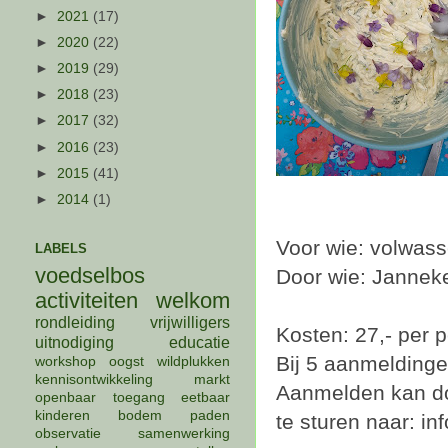
►
2021
(17)
►
2020
(22)
►
2019
(29)
►
2018
(23)
►
2017
(32)
►
2016
(23)
►
2015
(41)
►
2014
(1)
Voor wie: volwas
LABELS
voedselbos
Door wie: Jannek
activiteiten
welkom
rondleiding
vrijwilligers
Kosten: 27,- per 
uitnodiging
educatie
Bij 5 aanmeldingen
workshop
oogst
wildplukken
kennisontwikkeling
markt
Aanmelden kan do
openbaar
toegang
eetbaar
kinderen
bodem
paden
te sturen naar: i
observatie
samenwerking