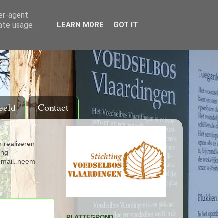
ser-agent
rate usage
LEARN MORE
GOT IT
eeld
Contact
 realiseren
ing
email, neem
PLATTEGROND