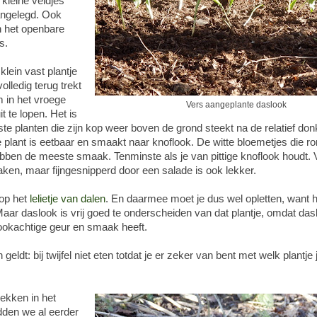
 kleine veldjes
angelegd. Ook
n het openbare
s.
klein vast plantje
volledig terug trekt
 in het vroege
Vers aangeplante daslook
t te lopen. Het is
te planten die zijn kop weer boven de grond steekt na de relatief don
e plant is eetbaar en smaakt naar knoflook. De witte bloemetjes die ro
ebben de meeste smaak. Tenminste als je van pittige knoflook houdt.
ken, maar fijngesnipperd door een salade is ook lekker.
t op het
lelietje van dalen
. En daarmee moet je dus wel opletten, want he
. Maar daslook is vrij goed te onderscheiden van dat plantje, omdat da
lookachtige geur en smaak heeft.
geldt: bij twijfel niet eten totdat je er zeker van bent met welk plantje
ekken in het
den we al eerder