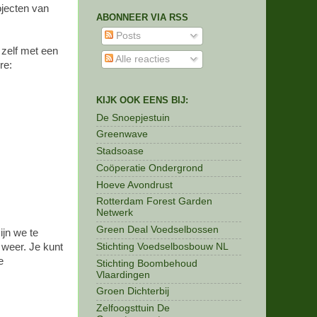
ojecten van
ABONNEER VIA RSS
Posts
zelf met een
Alle reacties
re:
KIJK OOK EENS BIJ:
De Snoepjestuin
Greenwave
Stadsoase
Coöperatie Ondergrond
Hoeve Avondrust
Rotterdam Forest Garden
Netwerk
Green Deal Voedselbossen
ijn we te
Stichting Voedselbosbouw NL
 weer. Je kunt
e
Stichting Boombehoud
Vlaardingen
Groen Dichterbij
Zelfoogsttuin De