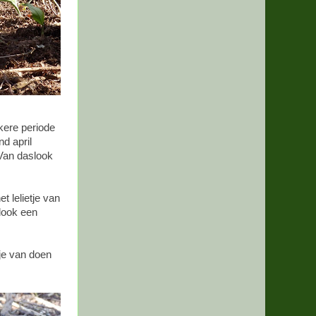
kere periode
nd april
 Van daslook
t lelietje van
slook een
 je van doen