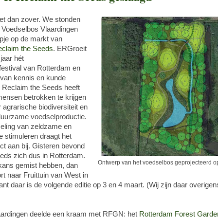
et dan zover. We stonden
g Voedselbos Vlaardingen
je op de markt van
claim the Seeds
. ERGroeit
 jaar hét
estival van Rotterdam en
g van kennis en kunde
 Reclaim the Seeds heeft
mensen betrokken te krijgen
or agrarische biodiversiteit en
duurzame voedselproductie.
seling van zeldzame en
e stimuleren draagt het
ect aan bij. Gisteren bevond
eds zich dus in Rotterdam.
Ontwerp van het voedselbos geprojecteerd op 
kans gemist hebben, dan
rt naar Fruittuin van West in
 daar is de volgende editie op 3 en 4 maart. (Wij zijn daar overigens
aardingen deelde een kraam met RFGN: het
Rotterdam Forest Garde