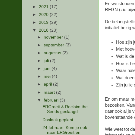
En we stonden 
►
2021
(17)
RFGN (zie bijv
►
2020
(22)
De belangstell
►
2019
(29)
initiatief bezi
▼
2018
(23)
►
november
(1)
Hoe zijn 
►
september
(3)
Met hoeve
►
augustus
(2)
Wat is de
►
juli
(2)
Hoe is he
►
juni
(4)
Waar hale
►
mei
(4)
Wat doen 
►
april
(2)
Zijn julli
►
maart
(2)
En om maar met 
▼
februari
(3)
bezoeken. Vana
ERGroeit & Reclaim the
daar ook al je 
Seeds geslaagd
bovenstaande v
Daslook geplant
24 februari: Kom je ook
Wie weet tot d
naar ERGroeit en