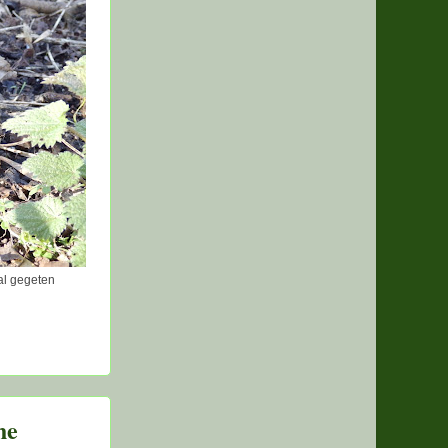
 al gegeten
he