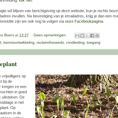
aanmelding:
klik hier.
ogte wil blijven van berichtgeving op deze website, kun je rechts bove
adres invullen. Na bevestiging van je emailadres, krijg je dan een mail
Tenslotte zijn we ook nog te volgen via
onze Facebookpagina
.
o Boers
at
13:27
Geen opmerkingen:
t
,
kennisontwikkeling
,
reclaimtheseeds
,
rondleiding
,
toegang
eplant
vrijwilligers op
 bij de
 kregen ze een
 mochten in goed
 uitsteken. De
 middags in het
plant. Op
laatsen in de