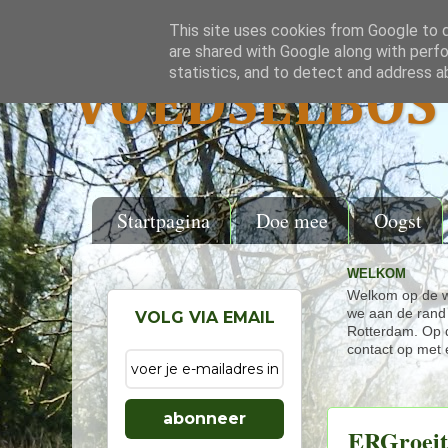
This site uses cookies from Google to de
are shared with Google along with perfo
statistics, and to detect and address a
VOEDSELBOS 
Startpagina
Doe mee
Oogst
WELKOM
Welkom op de w
we aan de rand 
VOLG VIA EMAIL
Rotterdam. Op d
contact op met 
abonneer
ERGroeit