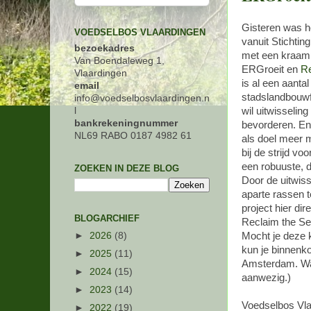
Gisteren was h
VOEDSELBOS VLAARDINGEN
vanuit Stichtin
bezoekadres
met een kraamp
Van Boendaleweg 1,
ERGroeit en
Re
Vlaardingen
is al een aantal
email
stadslandbouwf
info@voedselbosvlaardingen.n
l
wil uitwisselin
bankrekeningnummer
bevorderen. En
NL69 RABO 0187 4982 61
als doel meer 
bij de strijd vo
een robuuste, 
ZOEKEN IN DEZE BLOG
Door de uitwis
aparte rassen t
project hier dir
BLOGARCHIEF
Reclaim the Se
►
2026
(8)
Mocht je deze 
kun je binnenko
►
2025
(11)
Amsterdam. Want
►
2024
(15)
aanwezig.)
►
2023
(14)
Voedselbos Vl
►
2022
(19)