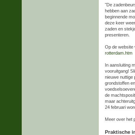
"De zadenbeurs 
hebben aan zad
beginnende moes
deze keer weer 
zaden en stekje
presenteren.
Op de website 
rotterdam.htm
In aansluiting 
vooruitgang! S
nieuwe nuttige 
grondstoffen e
voedselsoevere
de machtsposit
maar achteruit
24 februari wor
Meer over het
Praktische i