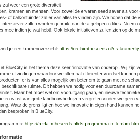
zal weer een grote diversiteit
en, kramen en mensen. Voor zowel de ervaren seed saver als voor 
- of balkontuinder zal er van alles te vinden zijn. We hopen dat de vri
intensiever zullen worden gebruikt dan de afgelopen edities. Neem o
s mee indien je wat hebt!. Ook lokale initiatieven zullen zich op de m
vind je een kramenoverzicht:
https://reclaimtheseeds.nl/rts-kramenlijs
met BlueCity is het thema deze keer 'innovatie van onderop'. Wij zijn v
limme uitvindingen waardoor we allemaal efficiënter voedsel kunnen 
producten, er is van alles mogelijk om beter om te gaan met de scha
n beschikbare ruimte. Dit hebben we nodig voor een duurzame samen
initeit. Maar het moet wel om vooruitgang gaan, en nieuwe technieke
ie en winst van grote landbouwbedrijven vergroten vinden we geen v
gang. Waar de grens ligt en hoe we innovatie in eigen hand kunnen ho
den besproken in BlueCity.
 programma:
https://reclaimtheseeds.nl/rts-programma-rotterdam.htm
nformatie