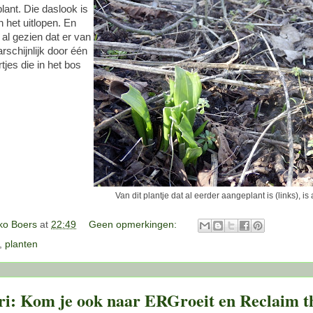
ant. Die daslook is
n het uitlopen. En
al gezien dat er van
rschijnlijk door één
tjes die in het bos
Van dit plantje dat al eerder aangeplant is (links), is
o Boers
at
22:49
Geen opmerkingen:
,
planten
ri: Kom je ook naar ERGroeit en Reclaim t