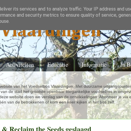
liver its services and to analyze traffic. Your IP address and u
rmance and security metrics to ensure quality of service, gene
buse.
Vlaardingen
Activiteiten
Educatie
Informatie
In B
ebsite van het Voedselbos Vlaardingen. Met duurzame uitgangspunten
van de stad het grootste openbaar toegankelijke voedselbos in omgev
eze website doen we verslag van de ontwikkelingen. Abonneer je via 
één van de betrokkenen of kom een keer kijken in het bos zelf.
 & Reclaim the Seeds geslaagd