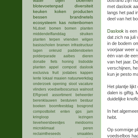
bosrand zijn nu
water
bijen
bloemen
blotevoetenpad
diversiteit
met daslook a
keuken
koken
producten
langs het pad i
bessen
brandnetels
deel van het bo
ecosysteem
kas
notenbomen
NLdoet
bomen
bomen planten
Daslook
is een 
middendelflanddag
struiken
dat zich na juli 
planten
terpen
vrienden
wilgen
in de bodem om
basisscholen
bramen
infrastructuur
voorjaar weer ui
lagen
onkruid
paddenstoelen
één van de eers
polderparade
aalbes
dieren
donatie
fiets
honing
lisdodde
van het jaar. D
planten
appel
compost
daslook
verschijnen, h
exclusiva
fruit
jostabes
kappen
kun je pesto ma
lente
lokaal
maaien
natuurwerkdag
onderzoek
opening
sloot
vacature
Het plantje lijk
vlinders
voedselboscursus
walnoot
dalen is giftig
ERgroeit
assortiment
beheerder
duidelijke knof
berenklauwen
bestuiven
bestuur
boeken
boomfeestdag
bosgrond
In het algemeen 
composttoilet
enten
gps
jam
kringloop
lezingen
hebt.
lieveheersbeestjes
meidoorns
microklimaat
peren
Op sommige pl
reclaimtheseeds
smaakles
voedselbos had