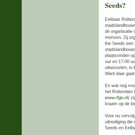
Seeds?
Eetbaar Rotterda
stadslandbouwfe
de organisatie
mensen. Zij or
the Seeds een
stadslandbouwfe
plaatsvinden op
uur en 17.00 uu
uitwisselen, in 
Want daar gaat 
En wat nog moo
het Rotterdam 
www.rfgn.nl
) z
kraam op de be
Voor nu vervol
uitnodiging die
Seeds en Eetba