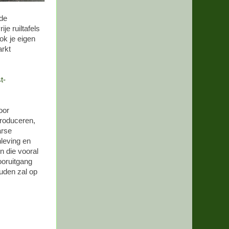
de
je ruiltafels
ok je eigen
arkt
t-
oor
produceren,
arse
leving en
n die vooral
ooruitgang
uden zal op