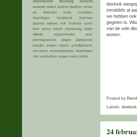
smeerwortel
treurwilg
zonlicht
daslook aangepl
amandel
artikel
banken
bladeren
drone
inmiddels al aa
els
financiën
fonds schiedam
we hebben ook 
vlaardingen
hergebruik
interview
gegeten is. Waa
japanse wijnbes
kok
kruisbes
kunst
van de vele dier
linde
luizen
mispel
moederdag
noten
wonen.
olijfwilg
oogstvrienden
peer
penningmeester
plagen
plattegrond
populier
project
rupsen
schuilplaatsen
secretaris
stroomopwaarts
vlaardingen
vlier
voedselbos rangers
wind
zeisles
Posted by
Remk
Labels:
daslook
24 februa