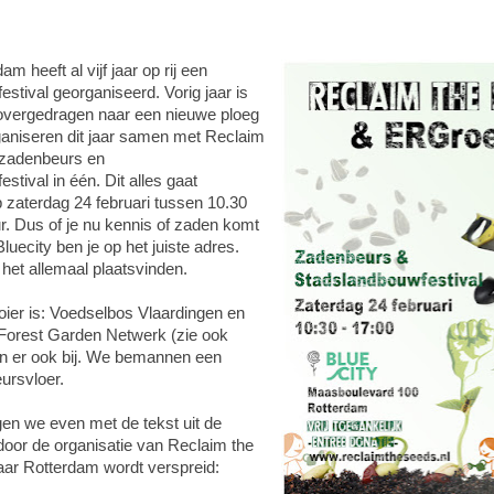
m heeft al vijf jaar op rij een
stival georganiseerd. Vorig jaar is
 overgedragen naar een nieuwe ploeg
ganiseren dit jaar samen met Reclaim
 zadenbeurs en
stival in één. Dit alles gaat
 zaterdag 24 februari tussen 10.30
r. Dus of je nu kennis of zaden komt
Bluecity ben je op het juiste adres.
het allemaal plaatsvinden.
ier is: Voedselbos Vlaardingen en
Forest Garden Netwerk (zie ook
ijn er ook bij. We bemannen een
ursvloer.
gen we even met de tekst uit de
 door de organisatie van Reclaim the
ar Rotterdam wordt verspreid: