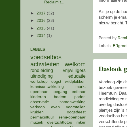
Informatie en 
Reclaim t...
Als je op de ho
►
2017
(32)
scherm je email
►
2016
(23)
nieuw bericht. 
►
2015
(41)
►
2014
(1)
Posted by
Remk
Labels:
ERgroei
LABELS
voedselbos
activiteiten
welkom
Daslook g
rondleiding
vrijwilligers
uitnodiging
educatie
workshop
oogst
wildplukken
Vandaag zijn de 
kennisontwikkeling
markt
bezoek geweest
openbaar
toegang
eetbaar
Heemtuin. Daar
kinderen
bodem
paden
rondleiding en
observatie
samenwerking
overleg daslook
verkoop
even voorstellen
plantjes zijn 's
kruiden
oogstfeest
voedselbos her
permacultuur
semi-openbaar
verschillende p
muziek
overzichtfotos
imker