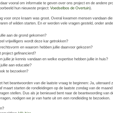
daar vooral om informatie te geven over ons project en de andere pr
oorbeeld hun nieuwste project:
Voedselbos de Overtuin
).
ing voor onze kraam was groot. Overal kwamen mensen vandaan die 
g waren of wilden starten. En er werden vele vragen gesteld, onder ande
jullie aan de grond gekomen?
el vrijwilligers wordt deze kar getrokken?
 rechtsvorm en waarom hebben jullie daarvoor gekozen?
t project gefinancierd?
n jullie je kennis vandaan en welke expertise hebben jullie in huis?
jullie aan educatie?
e ook te bezoeken?
het beantwoorden van die laatste vraag te beginnen: Ja, uiteraard z
f maart starten de rondleidingen op de laatste zondag van de maand
vragen stellen. Dus als je benieuwd bent naar de beantwoording van d
ragen, nodigen we je van harte uit om een rondleiding te bezoeken.
an?