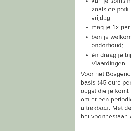
kan je soms me
zoals de potl
vrijdag;
mag je 1x per
ben je welkom
onderhoud;
én draag je b
Vlaardingen.
Voor het Bosgenoo
basis (45 euro pe
oogst die je komt 
om er een periodi
aftrekbaar. Met d
het voortbestaan 