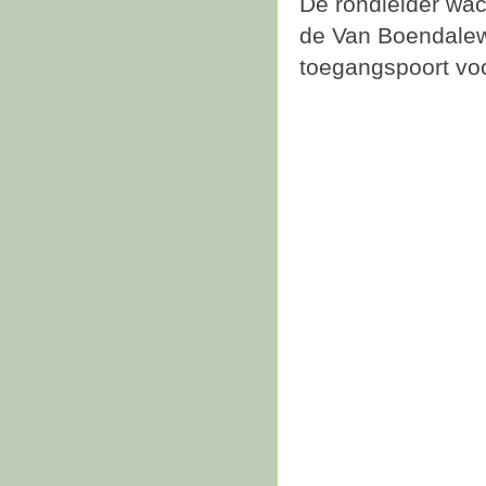
De rondleider wach
de Van Boendalewe
toegangspoort vo