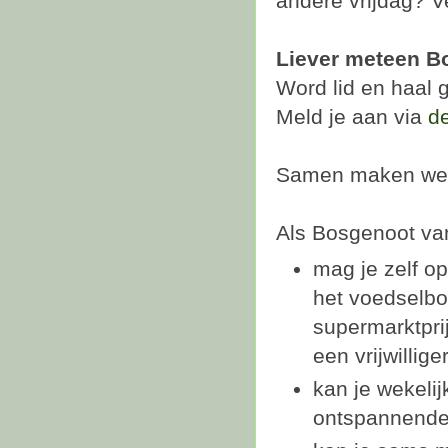
andere vrijdag? Ve
Liever meteen B
Word lid en haal g
Meld je aan via
de
Samen maken we V
Als Bosgenoot va
mag je zelf o
het voedselbo
supermarktpri
een vrijwilliger
kan je wekeli
ontspannende