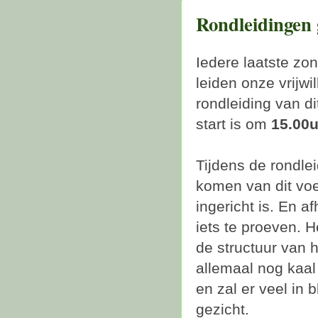
Rondleidingen 
Iedere laatste z
leiden onze vrijwi
rondleiding van di
start is om
15.00
Tijdens de rondlei
komen van dit vo
ingericht is. En a
iets te proeven. H
de structuur van h
allemaal nog kaal 
en zal er veel in 
gezicht.