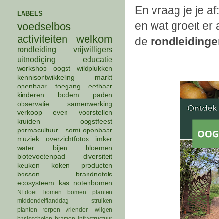
En vraag je je a
LABELS
en wat groeit e
voedselbos
activiteiten
welkom
de
rondleidinge
rondleiding
vrijwilligers
uitnodiging
educatie
workshop
oogst
wildplukken
kennisontwikkeling
markt
openbaar
toegang
eetbaar
kinderen
bodem
paden
observatie
samenwerking
verkoop
even voorstellen
kruiden
oogstfeest
permacultuur
semi-openbaar
muziek
overzichtfotos
imker
water
bijen
bloemen
blotevoetenpad
diversiteit
keuken
koken
producten
bessen
brandnetels
ecosysteem
kas
notenbomen
NLdoet
bomen
bomen planten
middendelflanddag
struiken
planten
terpen
vrienden
wilgen
basisscholen
bramen
infrastructuur