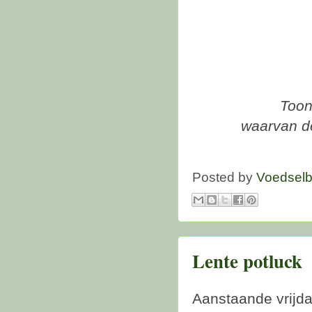
Toon
waarvan d
Posted by
Voedsel
Lente potluck
Aanstaande vrijda