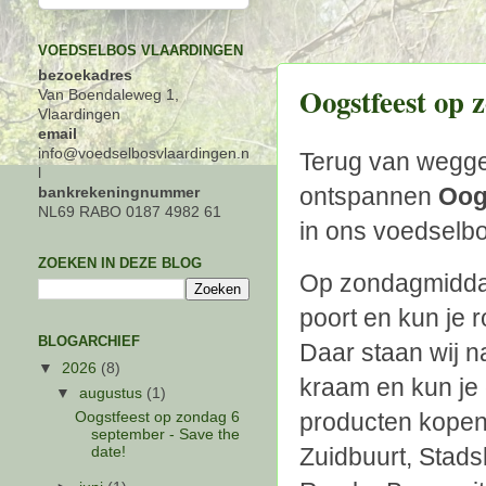
VOEDSELBOS VLAARDINGEN
bezoekadres
Oogstfeest op 
Van Boendaleweg 1,
Vlaardingen
email
info@voedselbosvlaardingen.n
Terug van weggew
l
ontspannen
Oog
bankrekeningnummer
NL69 RABO 0187 4982 61
in ons voedselbo
ZOEKEN IN DEZE BLOG
Op zondagmidda
poort en kun je 
BLOGARCHIEF
Daar staan wij n
▼
2026
(8)
kraam en kun je 
▼
augustus
(1)
producten kopen
Oogstfeest op zondag 6
september - Save the
Zuidbuurt, Stad
date!