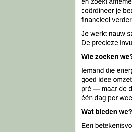
en zoekt afnemer
coördineer je be
financieel verder
Je werkt nauw sa
De precieze inv
Wie zoeken we
Iemand die energ
goed idee omzett
pré — maar de dr
één dag per wee
Wat bieden we
Een betekenisvol