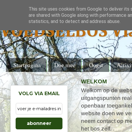
This site uses cookies from Google to deliver its 
are shared with Google along with performance and
statistics, and to detect and address abuse.
VOEDSELBOS Vl
Startpagina
Doe mee
Oogst
Activi
WELKOM
Welkom op de websi
VOLG VIA EMAIL
uitgangspunten real
openbaar toegankel
website doen we ver
neem contact op met
abonneer
het bos zelf.