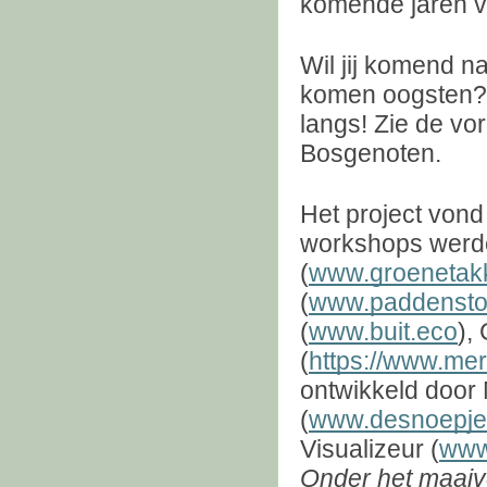
komende jaren ve
Wil jij komend n
komen oogsten? 
langs!
Zie de vor
Bosgenoten.
Het project von
workshops werd
(
www.groenetakk
(
www.paddenstoe
(
www.buit.eco
),
(
https://www.mer
ontwikkeld door 
(
www.desnoepjes
Visualizeur (
www.
Onder het maaiv