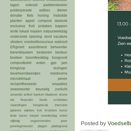
lagen
onkruid
paddenstoelen
polderparade
aalbes
dieren
donatie
fiets
honing
lisdodde
planten
appel
compost
daslook
exclusiva
fruit
jostabes
kappen
lente
lokaal
maaien
natuurwerkdag
onderzoek
opening
sloot
vacature
vlinders
voedselboscursus
walnoot
ERgroeit
assortiment
beheerder
berenklauwen
bestuiven
bestuur
boeken
boomfeestdag
bosgrond
composttoilet
enten
gps
jam
kringloop
lezingen
lieveheersbeestjes
meidoorns
microklimaat
peren
reclaimtheseeds
smaakles
smeerwortel
treurwilg
zonlicht
amandel
artikel
banken
bladeren
drone
els
financiën
fonds schiedam
vlaardingen
hergebruik
interview
japanse wijnbes
kok
kruisbes
kunst
linde
luizen
mispel
moederdag
noten
olijfwilg
oogstvrienden
peer
Posted by
Voedsel
penningmeester
plagen
plattegrond