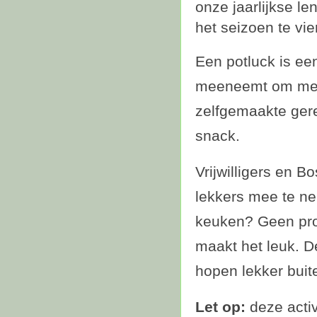
onze jaarlijkse l
het seizoen te vie
Een potluck is een
meeneemt om met e
zelfgemaakte gerec
snack.
Vrijwilligers en B
lekkers mee te ne
keuken? Geen probl
maakt het leuk. D
hopen lekker buite
Let op:
deze activi