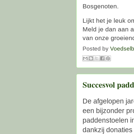
Bosgenoten.
Lijkt het je leuk 
Meld je dan aan 
van onze groeien
Posted by
Voedselb
Succesvol padd
De afgelopen ja
een bijzonder pr
paddenstoelen in
dankzij donatie