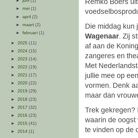
Remko Boers uit
►
juni
(1)
►
mei
(1)
voedselbosproduc
►
april
(2)
Die middag kun j
►
maart
(2)
►
februari
(1)
Wagenaar
. Zij 
►
2025
(11)
af aan de Konin
►
2024
(15)
zangeres en the
►
2023
(14)
Met Nederlandsta
►
2022
(19)
jullie mee op een
►
2021
(17)
►
2020
(22)
vormen.
Denk a
►
2019
(29)
maar dan vrouweli
►
2018
(23)
►
2017
(32)
Trek gekregen? 
►
2016
(23)
waarin de oogst 
►
2015
(41)
te vinden op de c
►
2014
(1)