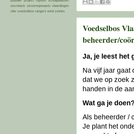
populier
project
rupsen
schuilplaatsen
secretaris
stroomopwaarts
vlaardingen
vlier
voedselbos rangers
wind
zeisles
Voedselbos Vla
beheerder/coör
Ja, je leest he
Na vijf jaar gaa
dat we op zoek z
handen in de aar
Wat ga je doen
Als beheerder / c
Je plant het ond