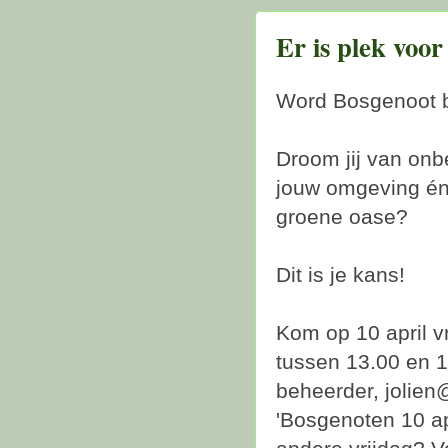
Er is plek voo
Word Bosgenoot b
Droom jij van onb
jouw omgeving én 
groene oase?
Dit is je kans!
Kom op 10 april v
tussen 13.00 en 1
beheerder, jolien
'Bosgenoten 10 ap