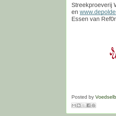
Streekproeverij 
en
www.depolderi
Essen van Ref0r
Posted by
Voedselb