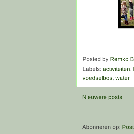
Posted by
Remko B
Labels:
activiteiten
,
voedselbos
,
water
Nieuwere posts
Abonneren op:
Post