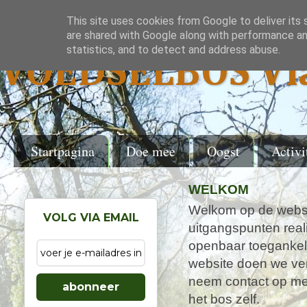
This site uses cookies from Google to deliver its 
are shared with Google along with performance and
statistics, and to detect and address abuse.
VOEDSELBOS Vl
Startpagina
Doe mee
Oogst
Activi
WELKOM
Welkom op de websi
VOLG VIA EMAIL
uitgangspunten real
openbaar toegankel
website doen we ver
neem contact op met
abonneer
het bos zelf.