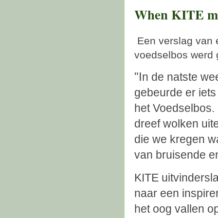
When KITE mee
Een verslag van ee
voedselbos werd g
"I
n de natste we
gebeurde er iet
het Voedselbos.
dreef wolken uit
die we kregen w
van bruisende en
KITE uitvinders
naar een inspirer
het oog vallen o