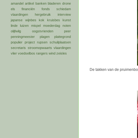
amandel
artikel
banken
bladeren
drone
els
financiën
fonds schiedam
vlaardingen
hergebruik
interview
japanse wijnbes
kok
kruisbes
kunst
linde
luizen
mispel
moederdag
noten
olijfwilg
oogstvrienden
peer
penningmeester
plagen
plattegrond
populier
project
rupsen
schuilplaatsen
secretaris
stroomopwaarts
vlaardingen
vlier
voedselbos rangers
wind
zeisles
De takken van de pruimenbo