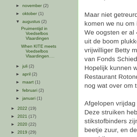
►
november
(2)
Maar niet getreur
►
oktober
(1)
▼
augustus
(2)
komen we nu om i
Pruimentijd in
We oogsten er al
Voedselbos
Vlaardingen
uit de boom plukk
When KITE meets
vrijwilliger Betty
Voedselbos
Vlaardingen….
van Fonds Schieda
►
juli
(2)
Hopelijk kunnen 
►
april
(2)
Restaurant Roton
►
maart
(1)
nog wat over om t
►
februari
(2)
►
januari
(1)
Afgelopen vrijdag
►
2022
(19)
Deze struiken he
►
2021
(17)
stikstofbinders z
►
2020
(22)
beetje zuur, en de
►
2019
(29)