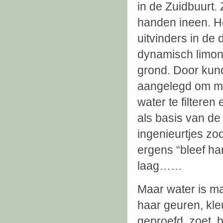
in de Zuidbuurt.
handen ineen. He
uitvinders in de
dynamisch limona
grond. Door kun
aangelegd om met
water te filteren 
als basis van de 
ingenieurtjes zod
ergens “bleef ha
laag……
Maar water is ma
haar geuren, kle
geproefd, zoet, 