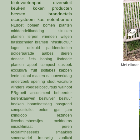
blotevoetenpad
diversiteit
keuken
koken
producten
bessen
brandnetels
ecosysteem
kas
notenbomen
NLdoet
bomen
bomen planten
middendelflanddag
struiken
planten
terpen
vrienden
wilgen
basisscholen
bramen
infrastructuur
lagen
onkruid
paddenstoelen
polderparade
aalbes
dieren
donatie
fiets
honing
lisdodde
planten
appel
compost
daslook
Met elkaar 
exclusiva
fruit
jostabes
kappen
lente
lokaal
maaien
natuurwerkdag
onderzoek
opening
sloot
vacature
vlinders
voedselboscursus
walnoot
ERgroeit
assortiment
beheerder
berenklauwen
bestuiven
bestuur
boeken
boomfeestdag
bosgrond
composttoilet
enten
gps
jam
kringloop
lezingen
lieveheersbeestjes
meidoorns
microklimaat
peren
reclaimtheseeds
smaakles
smeerwortel
treurwilg
zonlicht