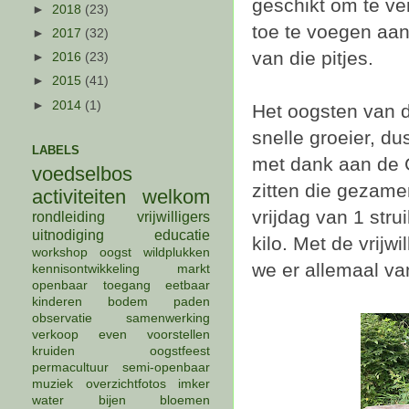
geschikt om te ve
►
2018
(23)
toe te voegen aa
►
2017
(32)
van die pitjes.
►
2016
(23)
►
2015
(41)
►
2014
(1)
Het oogsten van de 
snelle groeier, d
LABELS
met dank aan de G
voedselbos
zitten die gezame
activiteiten
welkom
vrijdag van 1 stru
rondleiding
vrijwilligers
uitnodiging
educatie
kilo. Met de vrijw
workshop
oogst
wildplukken
we er allemaal 
kennisontwikkeling
markt
openbaar
toegang
eetbaar
kinderen
bodem
paden
observatie
samenwerking
verkoop
even voorstellen
kruiden
oogstfeest
permacultuur
semi-openbaar
muziek
overzichtfotos
imker
water
bijen
bloemen