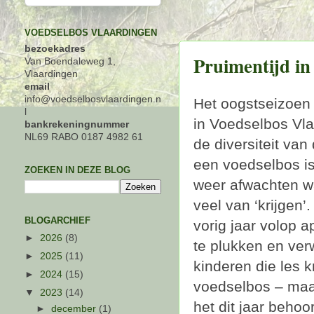
VOEDSELBOS VLAARDINGEN
bezoekadres
Pruimentijd in
Van Boendaleweg 1,
Vlaardingen
email
info@voedselbosvlaardingen.n
Het oogstseizoen 
l
in Voedselbos Vl
bankrekeningnummer
NL69 RABO 0187 4982 61
de diversiteit van
een voedselbos is 
ZOEKEN IN DEZE BLOG
weer afwachten w
veel van ‘krijgen’
BLOGARCHIEF
vorig jaar volop 
►
2026
(8)
te plukken en ver
►
2025
(11)
kinderen die les k
►
2024
(15)
voedselbos – maar
▼
2023
(14)
het dit jaar behoo
►
december
(1)