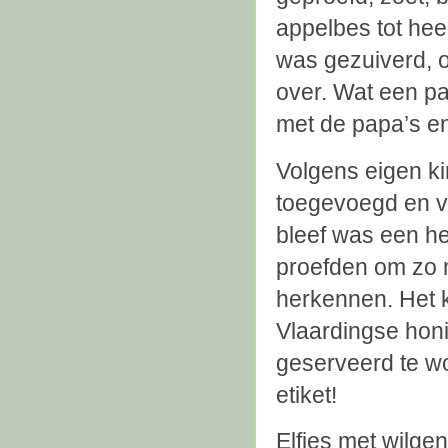
appelbes tot heer
was gezuiverd, o
over. Wat een pa
met de papa’s e
Volgens eigen k
toegevoegd en v
bleef was een he
proefden om zo 
herkennen. Het k
Vlaardingse hon
geserveerd te w
etiket!
Elfjes met wilge