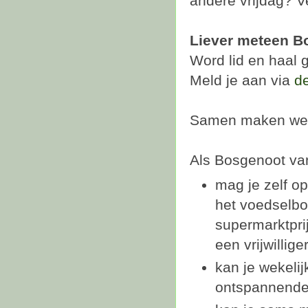
andere vrijdag? Ve
Liever meteen B
Word lid en haal g
Meld je aan via
de
Samen maken we V
Als Bosgenoot va
mag je zelf o
het voedselbo
supermarktpri
een vrijwilliger
kan je wekeli
ontspannende