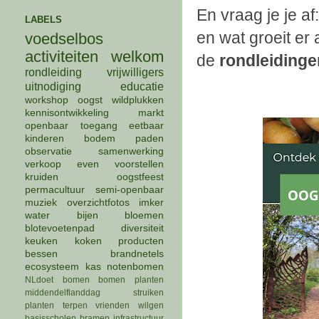
En vraag je je a
LABELS
en wat groeit e
voedselbos
activiteiten
welkom
de
rondleidinge
rondleiding
vrijwilligers
uitnodiging
educatie
workshop
oogst
wildplukken
kennisontwikkeling
markt
openbaar
toegang
eetbaar
kinderen
bodem
paden
observatie
samenwerking
verkoop
even voorstellen
kruiden
oogstfeest
permacultuur
semi-openbaar
muziek
overzichtfotos
imker
water
bijen
bloemen
blotevoetenpad
diversiteit
keuken
koken
producten
bessen
brandnetels
ecosysteem
kas
notenbomen
NLdoet
bomen
bomen planten
middendelflanddag
struiken
planten
terpen
vrienden
wilgen
basisscholen
bramen
infrastructuur