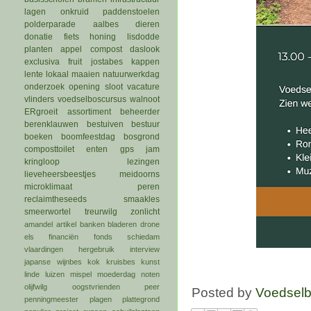
lagen
onkruid
paddenstoelen
polderparade
aalbes
dieren
donatie
fiets
honing
lisdodde
planten
appel
compost
daslook
exclusiva
fruit
jostabes
kappen
lente
lokaal
maaien
natuurwerkdag
onderzoek
opening
sloot
vacature
vlinders
voedselboscursus
walnoot
ERgroeit
assortiment
beheerder
berenklauwen
bestuiven
bestuur
boeken
boomfeestdag
bosgrond
composttoilet
enten
gps
jam
kringloop
lezingen
lieveheersbeestjes
meidoorns
microklimaat
peren
reclaimtheseeds
smaakles
smeerwortel
treurwilg
zonlicht
amandel
artikel
banken
bladeren
drone
els
financiën
fonds schiedam
vlaardingen
hergebruik
interview
japanse wijnbes
kok
kruisbes
kunst
linde
luizen
mispel
moederdag
noten
olijfwilg
oogstvrienden
peer
Posted by
Voedsel
penningmeester
plagen
plattegrond