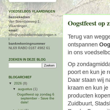
VOEDSELBOS VLAARDINGEN
bezoekadres
Oogstfeest op 
Van Boendaleweg 1,
Vlaardingen
email
info@voedselbosvlaardingen.n
Terug van weggew
l
ontspannen
Oog
bankrekeningnummer
NL69 RABO 0187 4982 61
in ons voedselbo
ZOEKEN IN DEZE BLOG
Op zondagmidda
poort en kun je 
BLOGARCHIEF
Daar staan wij n
▼
2026
(8)
kraam en kun je 
▼
augustus
(1)
producten kopen
Oogstfeest op zondag 6
september - Save the
Zuidbuurt, Stad
date!