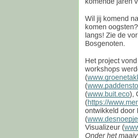
komende jaren ve
Wil jij komend n
komen oogsten? 
langs!
Zie de vor
Bosgenoten.
Het project von
workshops werd
(
www.groenetakk
(
www.paddenstoe
(
www.buit.eco
),
(
https://www.mer
ontwikkeld door 
(
www.desnoepjes
Visualizeur (
www.
Onder het maaiv