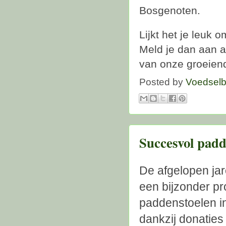
Bosgenoten.
Lijkt het je leuk 
Meld je dan aan 
van onze groeien
Posted by
Voedselb
Succesvol padd
De afgelopen ja
een bijzonder pr
paddenstoelen in
dankzij donatie