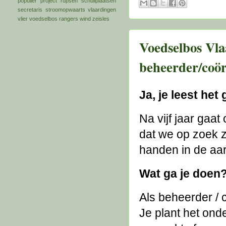
populier
project
rupsen
schuilplaatsen
secretaris
stroomopwaarts
vlaardingen
vlier
voedselbos rangers
wind
zeisles
Voedselbos Vla
beheerder/coör
Ja, je leest he
Na vijf jaar gaa
dat we op zoek z
handen in de aar
Wat ga je doen
Als beheerder / c
Je plant het ond