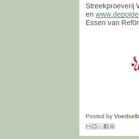
Streekproeverij 
en
www.depolderi
Essen van Ref0r
Posted by
Voedselb