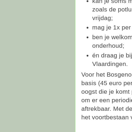
kan je soms me
zoals de potl
vrijdag;
mag je 1x per
ben je welkom
onderhoud;
én draag je b
Vlaardingen.
Voor het Bosgenoo
basis (45 euro pe
oogst die je komt 
om er een periodi
aftrekbaar. Met d
het voortbestaan 