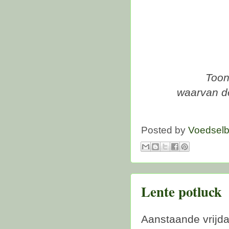
Toon
waarvan d
Posted by
Voedsel
Lente potluck
Aanstaande vrijda