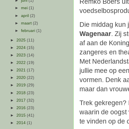
Remko Boers uit
►
juni
(1)
►
mei
(1)
voedselbosproduc
►
april
(2)
Die middag kun j
►
maart
(2)
►
februari
(1)
Wagenaar
. Zij 
►
2025
(11)
af aan de Konin
►
2024
(15)
zangeres en the
►
2023
(14)
Met Nederlandsta
►
2022
(19)
jullie mee op een
►
2021
(17)
►
2020
(22)
vormen.
Denk a
►
2019
(29)
maar dan vrouweli
►
2018
(23)
►
2017
(32)
Trek gekregen? 
►
2016
(23)
waarin de oogst 
►
2015
(41)
te vinden op de c
►
2014
(1)