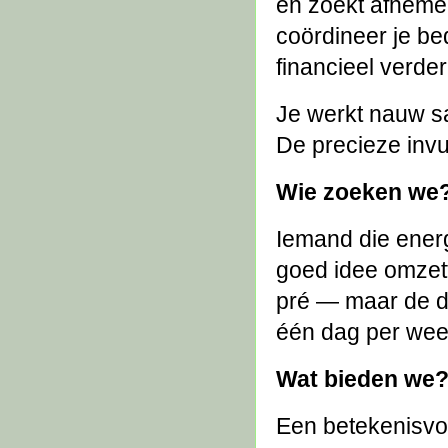
en zoekt afnemer
coördineer je be
financieel verder
Je werkt nauw sa
De precieze inv
Wie zoeken we
Iemand die energ
goed idee omzett
pré — maar de dr
één dag per wee
Wat bieden we
Een betekenisvol