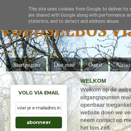
This site uses cookies from Google to deliver its 
are shared with Google along with performance and
statistics, and to detect and address abuse.
VOEDSELBOS Vl
Startpagina
Doe mee
Oogst
Activi
WELKOM
Welkom op de websi
VOLG VIA EMAIL
uitgangspunten real
openbaar toegankel
website doen we ver
neem contact op met
abonneer
het bos zelf.