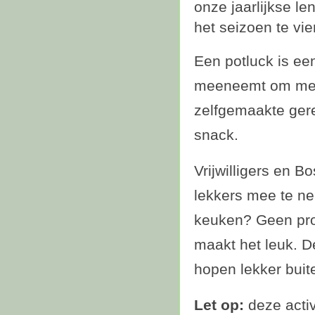
onze jaarlijkse l
het seizoen te vie
Een potluck is een
meeneemt om met e
zelfgemaakte gerec
snack.
Vrijwilligers en B
lekkers mee te ne
keuken? Geen probl
maakt het leuk. D
hopen lekker buite
Let op:
deze activi