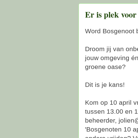
Er is plek voo
Word Bosgenoot b
Droom jij van onb
jouw omgeving én 
groene oase?
Dit is je kans!
Kom op 10 april v
tussen 13.00 en 1
beheerder, jolien
'Bosgenoten 10 ap