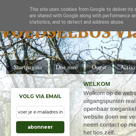
This site uses cookies from Google to deliver its 
are shared with Google along with performance and
statistics, and to detect and address abuse.
VOEDSELBOS Vl
Startpagina
Doe mee
Oogst
Activi
WELKOM
Welkom op de websi
VOLG VIA EMAIL
uitgangspunten real
openbaar toegankel
website doen we ver
neem contact op met
abonneer
het bos zelf.