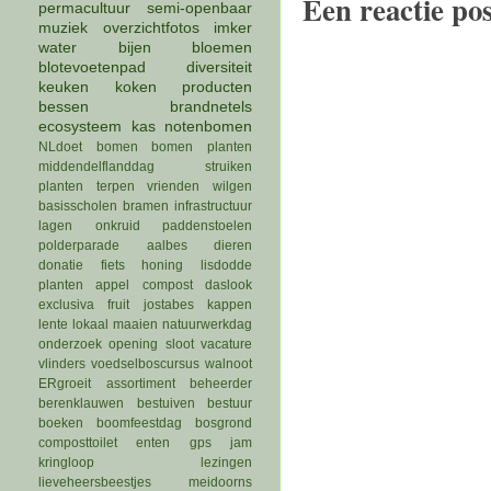
Een reactie po
permacultuur
semi-openbaar
muziek
overzichtfotos
imker
water
bijen
bloemen
blotevoetenpad
diversiteit
keuken
koken
producten
bessen
brandnetels
ecosysteem
kas
notenbomen
NLdoet
bomen
bomen planten
middendelflanddag
struiken
planten
terpen
vrienden
wilgen
basisscholen
bramen
infrastructuur
lagen
onkruid
paddenstoelen
polderparade
aalbes
dieren
donatie
fiets
honing
lisdodde
planten
appel
compost
daslook
exclusiva
fruit
jostabes
kappen
lente
lokaal
maaien
natuurwerkdag
onderzoek
opening
sloot
vacature
vlinders
voedselboscursus
walnoot
ERgroeit
assortiment
beheerder
berenklauwen
bestuiven
bestuur
boeken
boomfeestdag
bosgrond
composttoilet
enten
gps
jam
kringloop
lezingen
lieveheersbeestjes
meidoorns