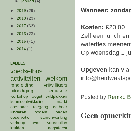
►
januari
(4)
Wanneer: zondag 
►
2019
(29)
►
2018
(23)
Kosten:
€20,00
►
2017
(32)
►
2016
(23)
Zelf een lunch en
►
2015
(41)
waterfles meene
►
2014
(1)
Op woensdag 1 juli
LABELS
Opgeven
kan via
voedselbos
info@hetdwaalspo
activiteiten
welkom
rondleiding
vrijwilligers
uitnodiging
educatie
Posted by
Remko B
workshop
oogst
wildplukken
kennisontwikkeling
markt
openbaar
toegang
eetbaar
Geen opmerki
kinderen
bodem
paden
observatie
samenwerking
verkoop
even voorstellen
kruiden
oogstfeest