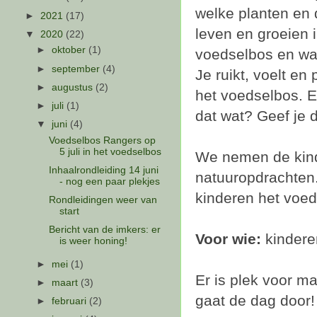
welke planten en 
►
2021
(17)
leven en groeien i
▼
2020
(22)
►
oktober
(1)
voedselbos en wat
►
september
(4)
Je ruikt, voelt en 
►
augustus
(2)
het voedselbos. Er
►
juli
(1)
dat wat? Geef je 
▼
juni
(4)
Voedselbos Rangers op
5 juli in het voedselbos
We nemen de kind
Inhaalrondleiding 14 juni
natuuropdrachten
- nog een paar plekjes
kinderen het voed
Rondleidingen weer van
start
Bericht van de imkers: er
Voor wie:
kinder
is weer honing!
►
mei
(1)
Er is plek voor m
►
maart
(3)
gaat de dag door!
►
februari
(2)