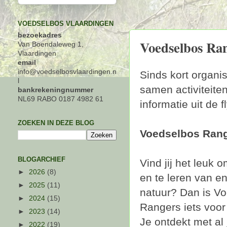
VOEDSELBOS VLAARDINGEN
bezoekadres
Voedselbos Rang
Van Boendaleweg 1,
Vlaardingen
email
info@voedselbosvlaardingen.n
Sinds kort organ
l
samen activiteite
bankrekeningnummer
NL69 RABO 0187 4982 61
informatie uit de 
ZOEKEN IN DEZE BLOG
Voedselbos Ran
BLOGARCHIEF
Vind jij het leuk 
►
2026
(8)
en te leren van en
►
2025
(11)
natuur? Dan is V
►
2024
(15)
Rangers iets voor 
►
2023
(14)
Je ontdekt met al 
►
2022
(19)