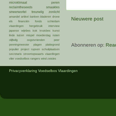
microklimaat
peren
reclaimtheseeds
smaakles
smeerwortel
treurwilg
zonlicht
amandel
artikel
banken
bladeren
drone
Nieuwere post
els
financiën
fonds schiedam
vlaardingen
hergebruik
interview
japanse wijnbes
kok
kruisbes
kunst
linde
luizen
mispel
moederdag
noten
olijfwilg
oogstvrienden
peer
Abonneren op:
Reac
penningmeester
plagen
plattegrond
populier
project
rupsen
schuilplaatsen
secretaris
stroomopwaarts
vlaardingen
vlier
voedselbos rangers
wind
zeisles
Privacyverklaring Voedselbos Vlaardingen