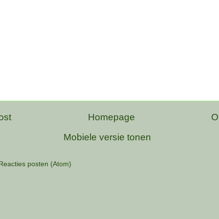
ost
Homepage
O
Mobiele versie tonen
Reacties posten (Atom)