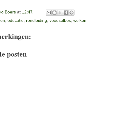
o Boers
at
12:47
iten
,
educatie
,
rondleiding
,
voedselbos
,
welkom
erkingen:
ie posten