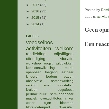
►
2017
(32)
Posted by
Remk
►
2016
(23)
Labels:
activite
►
2015
(41)
►
2014
(1)
Geen opm
LABELS
Een react
voedselbos
activiteiten
welkom
rondleiding
vrijwilligers
uitnodiging
educatie
workshop
oogst
wildplukken
kennisontwikkeling
markt
openbaar
toegang
eetbaar
kinderen
bodem
paden
observatie
samenwerking
verkoop
even voorstellen
kruiden
oogstfeest
permacultuur
semi-openbaar
muziek
overzichtfotos
imker
water
bijen
bloemen
blotevoetenpad
diversiteit