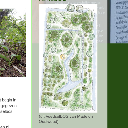
t begin in
t gegeven
dselbos
(uit VoedselBOS van Madelon
Oostwoud)
en.nl.