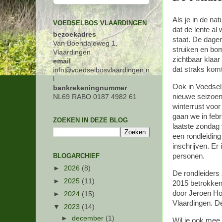
Als je in de nat
VOEDSELBOS VLAARDINGEN
dat de lente al
bezoekadres
staat. De dage
Van Boendaleweg 1,
struiken en b
Vlaardingen
zichtbaar klaa
email
dat straks komt
info@voedselbosvlaardingen.n
l
Ook in Voedsel
bankrekeningnummer
nieuwe seizoen
NL69 RABO 0187 4982 61
winterrust voor
gaan we in febr
ZOEKEN IN DEZE BLOG
laatste zondag
een rondleidin
inschrijven. Er
BLOGARCHIEF
personen.
►
2026
(8)
De rondleiders z
►
2025
(11)
2015 betrokken
door Jeroen Hoo
►
2024
(15)
Vlaardingen. De
▼
2023
(14)
►
december
(1)
Wil je ook mee