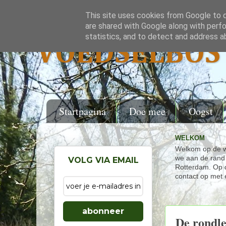
This site uses cookies from Google to de
are shared with Google along with perfo
statistics, and to detect and address a
VOEDSELBOS 
Startpagina
Doe mee
Oogst
WELKOM
Welkom op de w
we aan de rand 
VOLG VIA EMAIL
Rotterdam. Op d
contact op met 
abonneer
De rondle