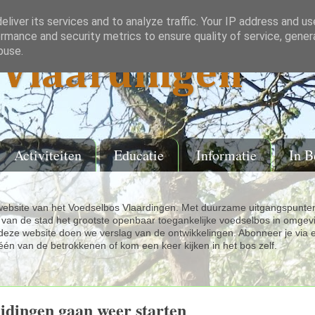
liver its services and to analyze traffic. Your IP address and u
rmance and security metrics to ensure quality of service, gene
buse.
Vlaardingen
Activiteiten
Educatie
Informatie
In B
ebsite van het Voedselbos Vlaardingen. Met duurzame uitgangspunten
van de stad het grootste openbaar toegankelijke voedselbos in omgev
eze website doen we verslag van de ontwikkelingen. Abonneer je via 
één van de betrokkenen of kom een keer kijken in het bos zelf.
idingen gaan weer starten