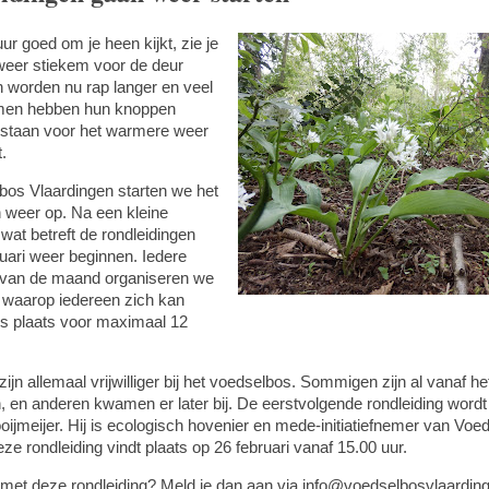
uur goed om je heen kijkt, zie je
 weer stiekem voor de deur
n worden nu rap langer en veel
omen hebben hun knoppen
r staan voor het warmere weer
.
bos Vlaardingen starten we het
 weer op. Na een kleine
 wat betreft de rondleidingen
uari weer beginnen. Iedere
 van de maand organiseren we
g waarop iedereen zich kan
 is plaats voor maximaal 12
ijn allemaal vrijwilliger bij het voedselbos. Sommigen zijn al vanaf he
, en anderen kwamen er later bij. De eerstvolgende rondleiding word
ijmeijer. Hij is ecologisch hovenier en mede-initiatiefnemer van Voe
ze rondleiding vindt plaats op 26 februari vanaf 15.00 uur.
 met deze rondleiding? Meld je dan aan via info@voedselbosvlaarding