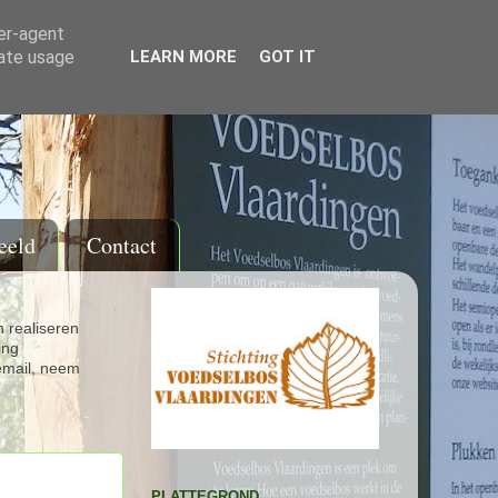
ser-agent
rate usage
LEARN MORE
GOT IT
eeld
Contact
 realiseren
ing
email, neem
PLATTEGROND