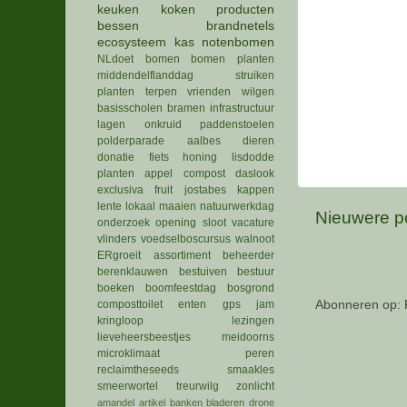
keuken
koken
producten
bessen
brandnetels
ecosysteem
kas
notenbomen
NLdoet
bomen
bomen planten
middendelflanddag
struiken
planten
terpen
vrienden
wilgen
basisscholen
bramen
infrastructuur
lagen
onkruid
paddenstoelen
polderparade
aalbes
dieren
donatie
fiets
honing
lisdodde
planten
appel
compost
daslook
exclusiva
fruit
jostabes
kappen
lente
lokaal
maaien
natuurwerkdag
Nieuwere p
onderzoek
opening
sloot
vacature
vlinders
voedselboscursus
walnoot
ERgroeit
assortiment
beheerder
berenklauwen
bestuiven
bestuur
boeken
boomfeestdag
bosgrond
composttoilet
enten
gps
jam
Abonneren op:
kringloop
lezingen
lieveheersbeestjes
meidoorns
microklimaat
peren
reclaimtheseeds
smaakles
smeerwortel
treurwilg
zonlicht
amandel
artikel
banken
bladeren
drone