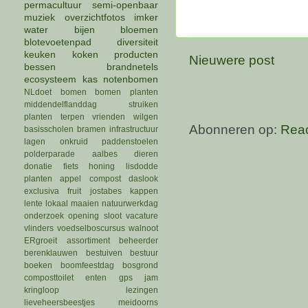
permacultuur
semi-openbaar
muziek
overzichtfotos
imker
water
bijen
bloemen
blotevoetenpad
diversiteit
keuken
koken
producten
Nieuwere post
bessen
brandnetels
ecosysteem
kas
notenbomen
NLdoet
bomen
bomen planten
middendelflanddag
struiken
planten
terpen
vrienden
wilgen
Abonneren op:
Reac
basisscholen
bramen
infrastructuur
lagen
onkruid
paddenstoelen
polderparade
aalbes
dieren
donatie
fiets
honing
lisdodde
planten
appel
compost
daslook
exclusiva
fruit
jostabes
kappen
lente
lokaal
maaien
natuurwerkdag
onderzoek
opening
sloot
vacature
vlinders
voedselboscursus
walnoot
ERgroeit
assortiment
beheerder
berenklauwen
bestuiven
bestuur
boeken
boomfeestdag
bosgrond
composttoilet
enten
gps
jam
kringloop
lezingen
lieveheersbeestjes
meidoorns