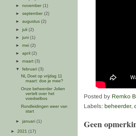
►
november
(1)
►
september
(2)
►
augustus
(2)
►
juli
(2)
►
juni
(1)
►
mei
(2)
►
april
(2)
►
maart
(3)
▼
februari
(3)
NL Doet op vrijdag 11
maart: doe je mee?
Onze beheerder Jolien
vertelt over het
Posted by
Remko B
voedselbos
Labels:
beheerder
,
Rondleidingen weer van
start
Geen opmerki
►
januari
(1)
►
2021
(17)