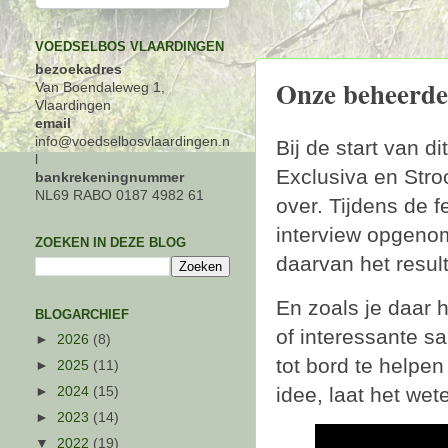
VOEDSELBOS VLAARDINGEN
bezoekadres
Onze beheerder
Van Boendaleweg 1,
Vlaardingen
email
info@voedselbosvlaardingen.n
Bij de start van 
l
Exclusiva en Str
bankrekeningnummer
NL69 RABO 0187 4982 61
over. Tijdens de f
interview opgeno
ZOEKEN IN DEZE BLOG
daarvan het result
En zoals je daar h
BLOGARCHIEF
of interessante s
►
2026
(8)
tot bord te helpe
►
2025
(11)
idee, laat het wet
►
2024
(15)
►
2023
(14)
▼
2022
(19)