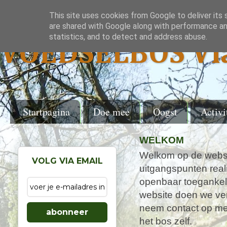
This site uses cookies from Google to deliver its 
are shared with Google along with performance and
statistics, and to detect and address abuse.
VOEDSELBOS Vl
Startpagina
Doe mee
Oogst
Activi
WELKOM
Welkom op de websi
VOLG VIA EMAIL
uitgangspunten real
openbaar toegankel
website doen we ver
neem contact op met
abonneer
het bos zelf.