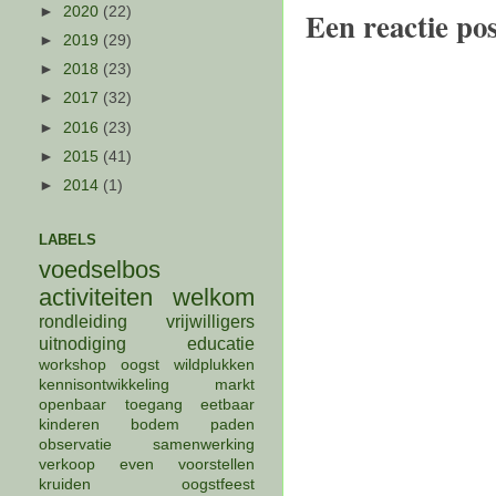
►
2020
(22)
Een reactie po
►
2019
(29)
►
2018
(23)
►
2017
(32)
►
2016
(23)
►
2015
(41)
►
2014
(1)
LABELS
voedselbos
activiteiten
welkom
rondleiding
vrijwilligers
uitnodiging
educatie
workshop
oogst
wildplukken
kennisontwikkeling
markt
openbaar
toegang
eetbaar
kinderen
bodem
paden
observatie
samenwerking
verkoop
even voorstellen
kruiden
oogstfeest