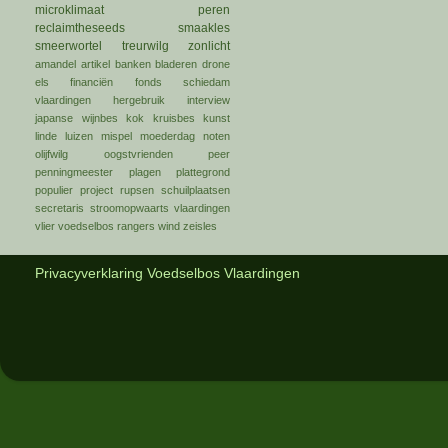
microklimaat
peren
reclaimtheseeds
smaakles
smeerwortel
treurwilg
zonlicht
amandel
artikel
banken
bladeren
drone
els
financiën
fonds schiedam
vlaardingen
hergebruik
interview
japanse wijnbes
kok
kruisbes
kunst
linde
luizen
mispel
moederdag
noten
olijfwilg
oogstvrienden
peer
penningmeester
plagen
plattegrond
populier
project
rupsen
schuilplaatsen
secretaris
stroomopwaarts
vlaardingen
vlier
voedselbos rangers
wind
zeisles
Privacyverklaring Voedselbos Vlaardingen