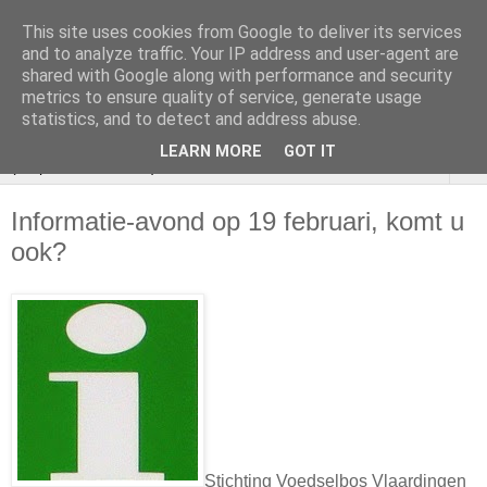
This site uses cookies from Google to deliver its services
VOEDSELBOS
and to analyze traffic. Your IP address and user-agent are
shared with Google along with performance and security
Vlaardingen
metrics to ensure quality of service, generate usage
statistics, and to detect and address abuse.
LEARN MORE
GOT IT
▼
Informatie-avond op 19 februari, komt u
ook?
Stichting Voedselbos Vlaardingen