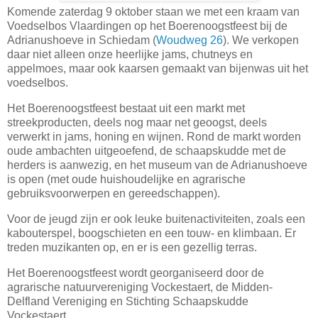
Komende zaterdag 9 oktober staan we met een kraam van
Voedselbos Vlaardingen op het Boerenoogstfeest bij de
Adrianushoeve in Schiedam (
Woudweg 26
). We verkopen
daar niet alleen onze heerlijke jams, chutneys en
appelmoes, maar ook kaarsen gemaakt van bijenwas uit het
voedselbos.
Het Boerenoogstfeest bestaat uit een markt met
streekproducten, deels nog maar net geoogst, deels
verwerkt in jams, honing en wijnen. Rond de markt worden
oude ambachten uitgeoefend, de schaapskudde met de
herders is aanwezig, en het museum van de Adrianushoeve
is open (met oude huishoudelijke en agrarische
gebruiksvoorwerpen en gereedschappen).
Voor de jeugd zijn er ook leuke buitenactiviteiten, zoals een
kabouterspel, boogschieten en een touw- en klimbaan. Er
treden muzikanten op, en er is een gezellig terras.
Het Boerenoogstfeest wordt georganiseerd door de
agrarische natuurvereniging Vockestaert, de Midden-
Delfland Vereniging en Stichting Schaapskudde
Vockestaert.