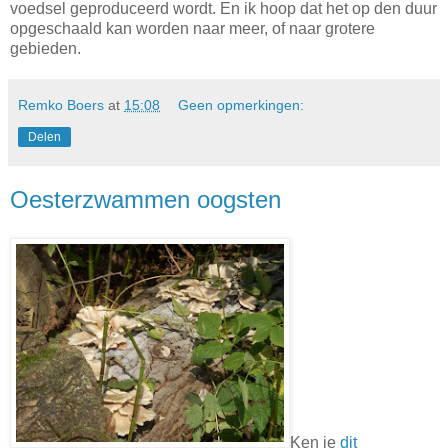
voedsel geproduceerd wordt. En ik hoop dat het op den duur
opgeschaald kan worden naar meer, of naar grotere
gebieden.
Remko Boers
at
15:08
Geen opmerkingen:
Delen
Oesterzwammen oogsten
Ken je
dit