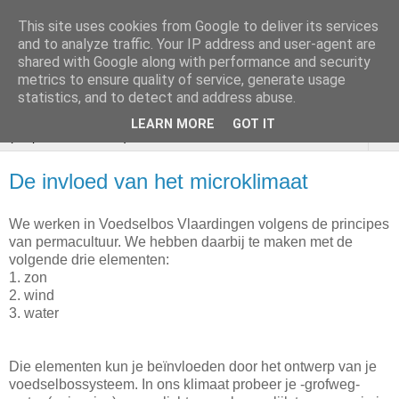
This site uses cookies from Google to deliver its services
VOEDSELBOS
and to analyze traffic. Your IP address and user-agent are
shared with Google along with performance and security
Vlaardingen
metrics to ensure quality of service, generate usage
statistics, and to detect and address abuse.
LEARN MORE
GOT IT
▼
De invloed van het microklimaat
We werken in Voedselbos Vlaardingen volgens de principes
van permacultuur. We hebben daarbij te maken met de
volgende drie elementen:
1. zon
2. wind
3. water
Die elementen kun je beïnvloeden door het ontwerp van je
voedselbossysteem. In ons klimaat probeer je -grofweg-