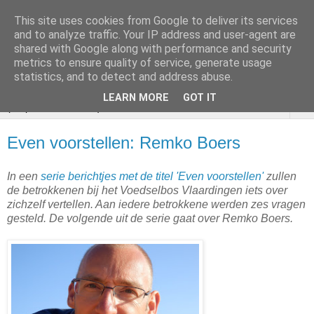
This site uses cookies from Google to deliver its services
VOEDSELBOS
and to analyze traffic. Your IP address and user-agent are
shared with Google along with performance and security
Vlaardingen
metrics to ensure quality of service, generate usage
statistics, and to detect and address abuse.
LEARN MORE
GOT IT
▼
Even voorstellen: Remko Boers
In een
serie berichtjes met de titel 'Even voorstellen'
zullen
de betrokkenen bij het Voedselbos Vlaardingen iets over
zichzelf vertellen. Aan iedere betrokkene werden zes vragen
gesteld. De volgende uit de serie gaat over Remko Boers.