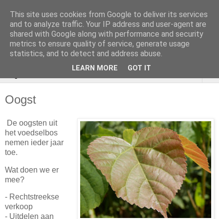
This site uses cookies from Google to deliver its services
VOEDSELBOS
and to analyze traffic. Your IP address and user-agent are
shared with Google along with performance and security
Vlaardingen
metrics to ensure quality of service, generate usage
statistics, and to detect and address abuse.
LEARN MORE
GOT IT
▼
Oogst
De oogsten uit
het voedselbos
nemen ieder jaar
toe.
Wat doen we er
mee?
- Rechtstreekse
verkoop
- Uitdelen aan