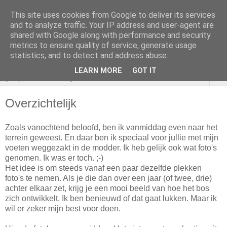
This site uses cookies from Google to deliver its services
VOEDSELBOS
and to analyze traffic. Your IP address and user-agent are
shared with Google along with performance and security
Vlaardingen
metrics to ensure quality of service, generate usage
statistics, and to detect and address abuse.
LEARN MORE
GOT IT
▼
Overzichtelijk
Zoals vanochtend beloofd, ben ik vanmiddag even naar het
terrein geweest. En daar ben ik speciaal voor jullie met mijn
voeten weggezakt in de modder. Ik heb gelijk ook wat foto's
genomen. Ik was er toch. ;-)
Het idee is om steeds vanaf een paar dezelfde plekken
foto's te nemen. Als je die dan over een jaar (of twee, drie)
achter elkaar zet, krijg je een mooi beeld van hoe het bos
zich ontwikkelt. Ik ben benieuwd of dat gaat lukken. Maar ik
wil er zeker mijn best voor doen.