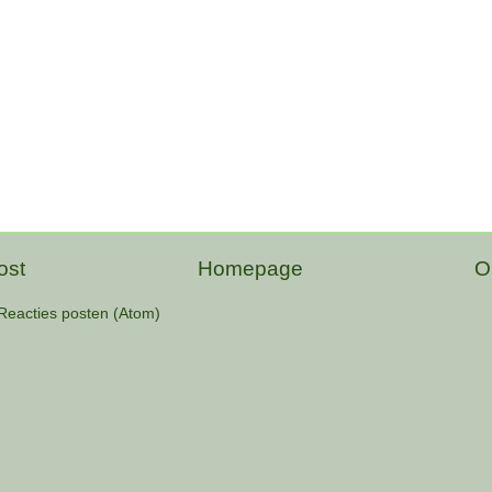
ost
Homepage
O
Reacties posten (Atom)