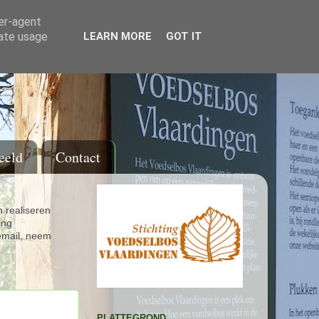
ser-agent
rate usage
LEARN MORE
GOT IT
eeld
Contact
 realiseren
ing
email, neem
PLATTEGROND