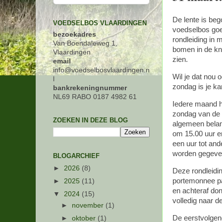
De lente is beg
VOEDSELBOS VLAARDINGEN
voedselbos goed
bezoekadres
rondleiding in 
Van Boendaleweg 1,
bomen in de kno
Vlaardingen
zien.
email
info@voedselbosvlaardingen.n
Wil je dat nou 
l
zondag is je k
bankrekeningnummer
NL69 RABO 0187 4982 61
Iedere maand h
zondag van de 
ZOEKEN IN DEZE BLOG
algemeen belang
om 15.00 uur e
een uur tot and
worden gegeven
BLOGARCHIEF
►
2026
(8)
Deze rondleidin
portemonnee pa
►
2025
(11)
en achteraf don
▼
2024
(15)
volledig naar 
►
november
(1)
De eerstvolgend
►
oktober
(1)