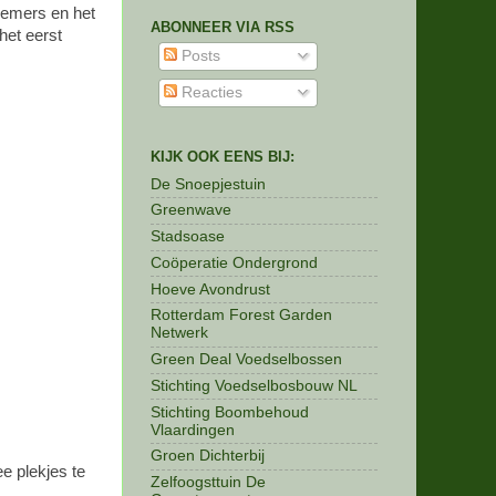
nemers en het
ABONNEER VIA RSS
het eerst
Posts
Reacties
KIJK OOK EENS BIJ:
De Snoepjestuin
Greenwave
Stadsoase
Coöperatie Ondergrond
Hoeve Avondrust
Rotterdam Forest Garden
Netwerk
Green Deal Voedselbossen
Stichting Voedselbosbouw NL
Stichting Boombehoud
Vlaardingen
Groen Dichterbij
e plekjes te
Zelfoogsttuin De