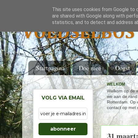
This site uses cookies from Google to de
are shared with Google along with perfo
statistics, and to detect and address a
VOEDSELBOS 
Startpagina
Doe mee
Oogst
WELKOM
Welkom op de w
we aan de rand 
VOLG VIA EMAIL
Rotterdam. Op d
contact op met 
abonneer
31 maart: