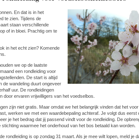
onnen. En dat is in het
 te zien. Tijdens de
maart staan verschillende
p of in bloei. Prachtig om te
ook in het echt zien? Komende
ans.
ouden we op de laatste
maand een rondleiding voor
stellenden. De start is altijd
n de wandeling duurt ongeveer
erhalf uur. De rondleidingen
 door ervaren vrijwilligers van het voedselbos.
gen zijn niet gratis. Maar omdat we het belangrijk vinden dat het voor
st, werken we met een waardebepaling achteraf. Je volgt dus eerst d
eer je het bedrag dat jij passend vindt voor de rondleiding. De opbre
de stichting waarmee het onderhoud van het bos betaald kan worden.
e rondleiding is op zondag 31 maart. Als je mee wilt lopen, meld je d