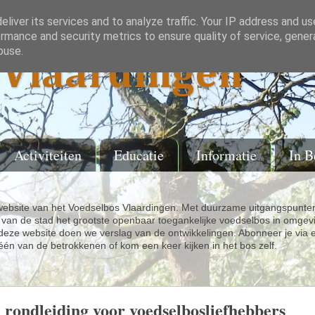
liver its services and to analyze traffic. Your IP address and u
rmance and security metrics to ensure quality of service, gene
buse.
Vlaardingen
Activiteiten
Educatie
Informatie
In B
ebsite van het Voedselbos Vlaardingen. Met duurzame uitgangspunten
van de stad het grootste openbaar toegankelijke voedselbos in omgev
eze website doen we verslag van de ontwikkelingen. Abonneer je via 
één van de betrokkenen of kom een keer kijken in het bos zelf.
 rondleiding voor voedselbosliefhebbers