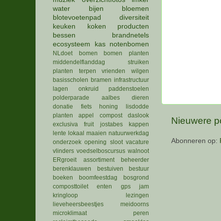
water
bijen
bloemen
blotevoetenpad
diversiteit
keuken
koken
producten
bessen
brandnetels
ecosysteem
kas
notenbomen
NLdoet
bomen
bomen planten
middendelflanddag
struiken
planten
terpen
vrienden
wilgen
basisscholen
bramen
infrastructuur
lagen
onkruid
paddenstoelen
polderparade
aalbes
dieren
donatie
fiets
honing
lisdodde
planten
appel
compost
daslook
Nieuwere p
exclusiva
fruit
jostabes
kappen
lente
lokaal
maaien
natuurwerkdag
Abonneren op:
onderzoek
opening
sloot
vacature
vlinders
voedselboscursus
walnoot
ERgroeit
assortiment
beheerder
berenklauwen
bestuiven
bestuur
boeken
boomfeestdag
bosgrond
composttoilet
enten
gps
jam
kringloop
lezingen
lieveheersbeestjes
meidoorns
microklimaat
peren