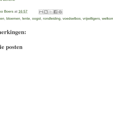
o Boers
at
16:57
iten
,
bloemen
,
lente
,
oogst
,
rondleiding
,
voedselbos
,
vrijwilligers
,
welko
erkingen:
ie posten