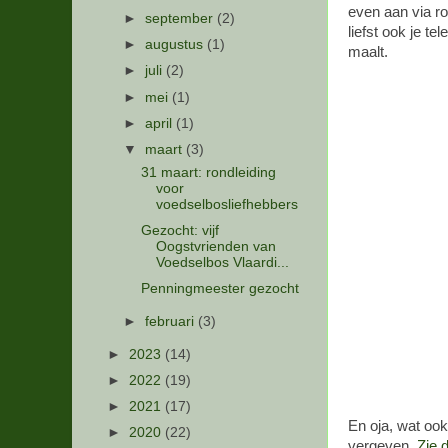
even aan via r
►
september
(2)
liefst ook je t
►
augustus
(1)
maalt.
►
juli
(2)
►
mei
(1)
►
april
(1)
▼
maart
(3)
31 maart: rondleiding
voor
voedselbosliefhebbers
Gezocht: vijf
Oogstvrienden van
Voedselbos Vlaardi...
Penningmeester gezocht
►
februari
(3)
►
2023
(14)
►
2022
(19)
►
2021
(17)
En oja, wat ook
►
2020
(22)
vergeven.
Zie d