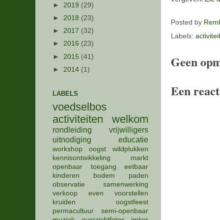
►
2019
(29)
►
2018
(23)
Posted by
Remk
►
2017
(32)
Labels:
activite
►
2016
(23)
►
2015
(41)
Geen opm
►
2014
(1)
Een react
LABELS
voedselbos
activiteiten
welkom
rondleiding
vrijwilligers
uitnodiging
educatie
workshop
oogst
wildplukken
kennisontwikkeling
markt
openbaar
toegang
eetbaar
kinderen
bodem
paden
observatie
samenwerking
verkoop
even voorstellen
kruiden
oogstfeest
permacultuur
semi-openbaar
muziek
overzichtfotos
imker