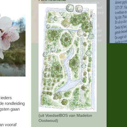
 ieders
e rondleiding
ngsten gaan
(uit VoedselBOS van Madelon
Oostwoud)
an vooraf