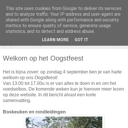
This site uses cookies from Google to deliver its services
VOEDSELBOS
and to analyze traffic. Your IP address and user-agent are
shared with Google along with performance and security
Vlaardingen
metrics to ensure quality of service, generate usage
statistics, and to detect and address abuse.
LEARN MORE
GOT IT
▼
Welkom op het Oogstfeest
Het is bijna zover: op zondag 4 september ben je van harte
welkom op ons Oogstfeest!
Van 13.00 tot 17.00u is er van alles te doen in en om het
voedselbos. De komende weken kun je hierover meer lezen
op deze website. In dit bericht alvast een korte
samenvatting.
Boskeuken en rondleidingen