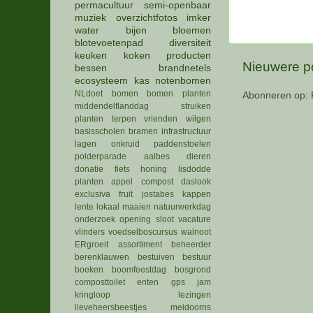
permacultuur
semi-openbaar
muziek
overzichtfotos
imker
water
bijen
bloemen
blotevoetenpad
diversiteit
keuken
koken
producten
Nieuwere p
bessen
brandnetels
ecosysteem
kas
notenbomen
NLdoet
bomen
bomen planten
Abonneren op:
middendelflanddag
struiken
planten
terpen
vrienden
wilgen
basisscholen
bramen
infrastructuur
lagen
onkruid
paddenstoelen
polderparade
aalbes
dieren
donatie
fiets
honing
lisdodde
planten
appel
compost
daslook
exclusiva
fruit
jostabes
kappen
lente
lokaal
maaien
natuurwerkdag
onderzoek
opening
sloot
vacature
vlinders
voedselboscursus
walnoot
ERgroeit
assortiment
beheerder
berenklauwen
bestuiven
bestuur
boeken
boomfeestdag
bosgrond
composttoilet
enten
gps
jam
kringloop
lezingen
lieveheersbeestjes
meidoorns