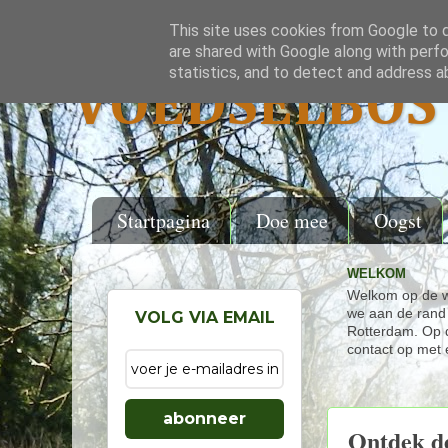
This site uses cookies from Google to de
are shared with Google along with perfo
statistics, and to detect and address a
VOEDSELBOS 
Startpagina
Doe mee
Oogst
WELKOM
Welkom op de w
we aan de rand 
VOLG VIA EMAIL
Rotterdam. Op d
contact op met 
abonneer
Ontdek d