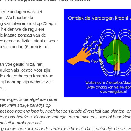
open zondagen was het
en. We hadden de
 van Sterrenkruid op 22 april,
hielden we de reguliere
de laatste zondag van de
lgende activiteit staat al weer
deze zondag (6 mei) is het
n Voelgeluid.nl zal het
uiken als locatie voor zijn
ek de verborgen kracht van
ijft daar op zijn website zelf
er:
ardingen is de afgelopen jaren
en klein stukje paradijs op
et bos nog erg jong is, heeft het een brede diversiteit aan planten- e
or ons betekent dit dat de energie van de planten – met al haar klein
oi uit te proberen valt.
gaan we op zoek naar de verborgen kracht. Dit is natuurlijk de oer-vita