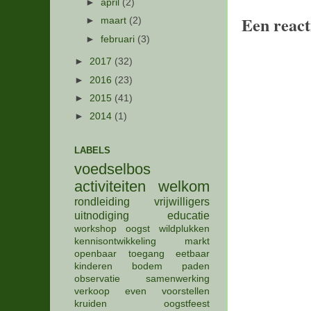
►
april
(2)
Een react
►
maart
(2)
►
februari
(3)
►
2017
(32)
►
2016
(23)
►
2015
(41)
►
2014
(1)
LABELS
voedselbos
activiteiten
welkom
rondleiding
vrijwilligers
uitnodiging
educatie
workshop
oogst
wildplukken
kennisontwikkeling
markt
openbaar
toegang
eetbaar
kinderen
bodem
paden
observatie
samenwerking
verkoop
even voorstellen
kruiden
oogstfeest