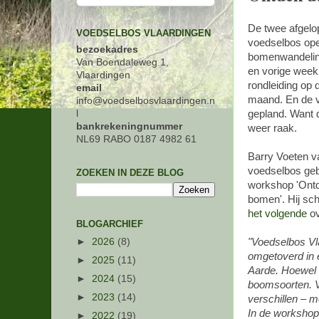
De twee afgel
VOEDSELBOS VLAARDINGEN
voedselbos op
bezoekadres
bomenwandeling
Van Boendaleweg 1,
en vorige week 
Vlaardingen
rondleiding op 
email
maand. En de vo
info@voedselbosvlaardingen.n
l
gepland. Want 
bankrekeningnummer
weer raak.
NL69 RABO 0187 4982 61
Barry Voeten va
voedselbos gebr
ZOEKEN IN DEZE BLOG
workshop 'Ontd
bomen'. Hij schr
het volgende
ov
BLOGARCHIEF
►
2026
(8)
"Voedselbos Vla
omgetoverd in e
►
2025
(11)
Aarde. Hoewel h
►
2024
(15)
boomsoorten. Vo
►
2023
(14)
verschillen – mo
In de workshop 
►
2022
(19)