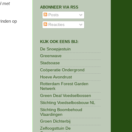
l met
ABONNEER VIA RSS
Posts
vinden op
Reacties
KIJK OOK EENS BIJ:
De Snoepjestuin
Greenwave
Stadsoase
Coöperatie Ondergrond
Hoeve Avondrust
Rotterdam Forest Garden
Netwerk
Green Deal Voedselbossen
Stichting Voedselbosbouw NL
Stichting Boombehoud
Vlaardingen
Groen Dichterbij
Zelfoogsttuin De