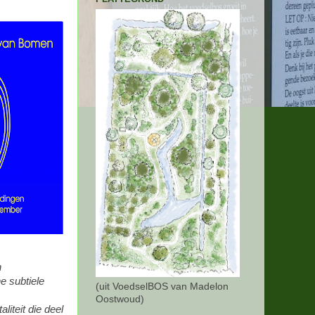
n
e subtiele
(uit VoedselBOS van Madelon
Oostwoud)
liteit die deel