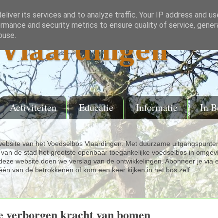
liver its services and to analyze traffic. Your IP address and u
rmance and security metrics to ensure quality of service, gene
buse.
Vlaardingen
Activiteiten
Educatie
Informatie
In B
ebsite van het Voedselbos Vlaardingen. Met duurzame uitgangspunten
van de stad het grootste openbaar toegankelijke voedselbos in omgev
eze website doen we verslag van de ontwikkelingen. Abonneer je via 
één van de betrokkenen of kom een keer kijken in het bos zelf.
e verborgen kracht van bomen