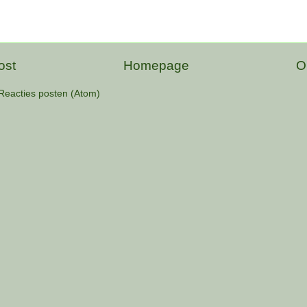
ost
Homepage
O
Reacties posten (Atom)