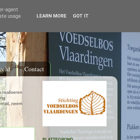
ser-agent
rate usage
LEARN MORE
GOT IT
eeld
Contact
 realiseren
ing
email, neem
PLATTEGROND