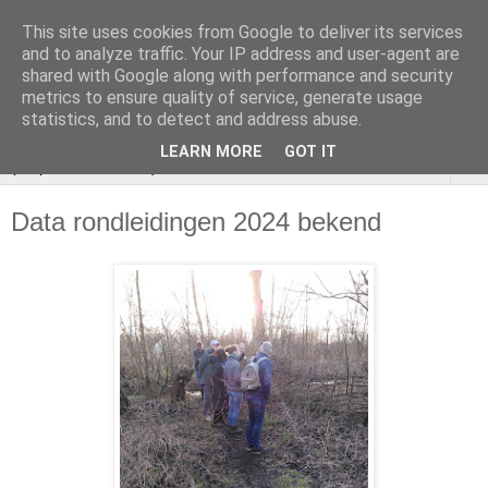
This site uses cookies from Google to deliver its services
VOEDSELBOS
and to analyze traffic. Your IP address and user-agent are
shared with Google along with performance and security
Vlaardingen
metrics to ensure quality of service, generate usage
statistics, and to detect and address abuse.
LEARN MORE
GOT IT
▼
Data rondleidingen 2024 bekend