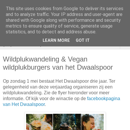
This site uses cookies from Google to deliver its services
VOEDSELBOS
and to analyze traffic. Your IP address and user-agent are
shared with Google along with performance and security
Vlaardingen
metrics to ensure quality of service, generate usage
statistics, and to detect and address abuse.
LEARN MORE
GOT IT
▼
Wildplukwandeling & Vegan
wildplukburgers van het Dwaalspoor
Op zondag 1 mei bestaat Het Dwaalspoor drie jaar. Ter
gelegenheid van deze verjaardag organiseren zij een
wildplukwandeling. Zie de flyer hieronder voor meer
informatie. Of kijk voor de winactie op de
facebookpagina
van Het Dwaalspoor
.