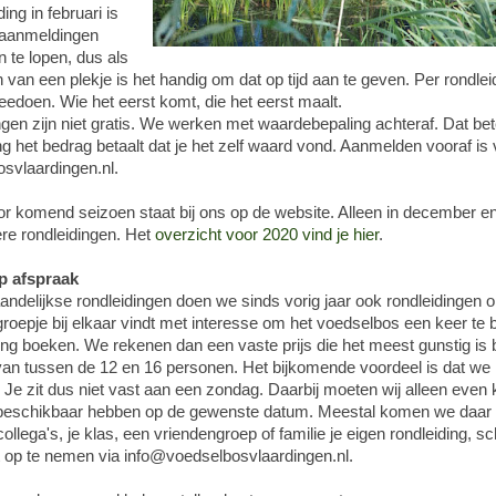
ing in februari is
 aanmeldingen
 te lopen, dus als
ijn van een plekje is het handig om dat op tijd aan te geven. Per rondle
edoen. Wie het eerst komt, die het eerst maalt.
gen zijn niet gratis. We werken met waardebepaling achteraf. Dat bet
ng het bedrag betaalt dat je het zelf waard vond. Aanmelden vooraf is v
svlaardingen.nl.
r komend seizoen staat bij ons op de website. Alleen in december en
re rondleidingen. Het
overzicht voor 2020 vind je hier
.
p afspraak
delijkse rondleidingen doen we sinds vorig jaar ook rondleidingen o
 groepje bij elkaar vindt met interesse om het voedselbos een keer te
ding boeken. We rekenen dan een vaste prijs die het meest gunstig is b
van tussen de 12 en 16 personen. Het bijkomende voordeel is dat we 
Je zit dus niet vast aan een zondag. Daarbij moeten wij alleen even 
er beschikbaar hebben op de gewenste datum. Meestal komen we daar 
collega's, je klas, een vriendengroep of familie je eigen rondleiding, 
t op te nemen via info@voedselbosvlaardingen.nl.