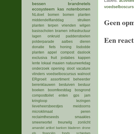
Labels:
activite
bessen
brandnetels
voedselboscurs
ecosysteem
kas
notenbomen
NLdoet
bomen
bomen planten
Geen opm
middendelflanddag
struiken
planten
terpen
vrienden
wilgen
basisscholen
bramen
infrastructuur
lagen
onkruid
paddenstoelen
Een react
polderparade
aalbes
dieren
donatie
fiets
honing
lisdodde
planten
appel
compost
daslook
exclusiva
fruit
jostabes
kappen
lente
lokaal
maaien
natuurwerkdag
onderzoek
opening
sloot
vacature
vlinders
voedselboscursus
walnoot
ERgroeit
assortiment
beheerder
berenklauwen
bestuiven
bestuur
boeken
boomfeestdag
bosgrond
composttoilet
enten
gps
jam
kringloop
lezingen
lieveheersbeestjes
meidoorns
microklimaat
peren
reclaimtheseeds
smaakles
smeerwortel
treurwilg
zonlicht
amandel
artikel
banken
bladeren
drone
els
financiën
fonds schiedam