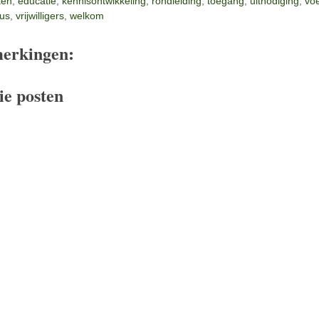
iten
,
educatie
,
kennisontwikkeling
,
rondleiding
,
toegang
,
uitnodiging
,
vo
us
,
vrijwilligers
,
welkom
erkingen:
ie posten