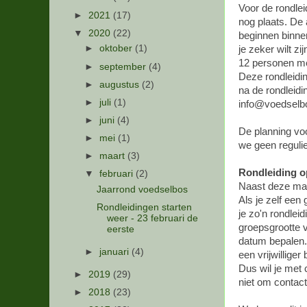
Voor de rondleid
►
2021
(17)
nog plaats. De
▼
2020
(22)
beginnen binnen
►
oktober
(1)
je zeker wilt z
12 personen me
►
september
(4)
Deze rondleidin
►
augustus
(2)
na de rondleidi
►
juli
(1)
info@voedselbo
►
juni
(4)
De planning voo
►
mei
(1)
we geen regulie
►
maart
(3)
Rondleiding o
▼
februari
(2)
Naast deze maan
Jaarrond voedselbos
Als je zelf een
Rondleidingen starten
je zo'n rondlei
weer - 23 februari de
groepsgrootte 
eerste
datum bepalen. 
►
januari
(4)
een vrijwillig
Dus wil je met 
►
2019
(29)
niet om contac
►
2018
(23)