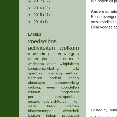
We hopen dit j
►
2017
(32)
►
2016
(23)
Andere scholi
►
2015
(41)
Ben je overigen
►
2014
(1)
onze rondleidin
Deal Voedselb
LABELS
voedselbos
activiteiten
welkom
rondleiding
vrijwilligers
uitnodiging
educatie
workshop
oogst
wildplukken
kennisontwikkeling
markt
openbaar
toegang
eetbaar
kinderen
bodem
paden
observatie
samenwerking
verkoop
even voorstellen
kruiden
oogstfeest
permacultuur
semi-openbaar
muziek
overzichtfotos
imker
water
bijen
bloemen
Posted by
Remk
blotevoetenpad
diversiteit
keuken
koken
producten