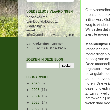
Ons voedselbos 
VOEDSELBOS VLAARDINGEN
mensen op bezo
bezoekadres
initiatieven. O
Van Boendaleweg 1,
weg te vinden.
Vlaardingen
Wij vinden dat n
email
zien, te ervaren
info@voedselbosvlaardingen.n
l
bankrekeningnummer
Maandelijkse 
NL69 RABO 0187 4982 61
Vanaf februari
rondleidingen o
zondag van de
ZOEKEN IN DEZE BLOG
Deze maandelij
organiseren we 
belangstellende
BLOGARCHIEF
achter het voed
►
2026
(8)
horen. Drie vrij
deze rondleiding
►
2025
(11)
Zij zijn vrijwel
►
2024
(15)
betrokken bij h
►
2023
(14)
weten daar veel
►
2022
(19)