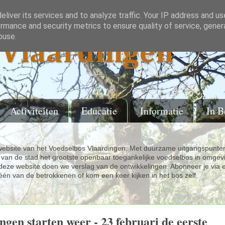
liver its services and to analyze traffic. Your IP address and u
rmance and security metrics to ensure quality of service, gene
buse.
Vlaardingen
Activiteiten
Educatie
Informatie
In B
ebsite van het Voedselbos Vlaardingen. Met duurzame uitgangspunten
van de stad het grootste openbaar toegankelijke voedselbos in omgev
eze website doen we verslag van de ontwikkelingen. Abonneer je via 
één van de betrokkenen of kom een keer kijken in het bos zelf.
ngen starten weer - 23 februari de eerste