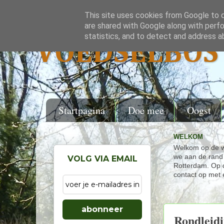
This site uses cookies from Google to de
are shared with Google along with perfo
statistics, and to detect and address a
VOEDSELBOS 
Startpagina
Doe mee
Oogst
WELKOM
Welkom op de w
we aan de rand 
VOLG VIA EMAIL
Rotterdam. Op d
contact op met 
abonneer
Rondleidi