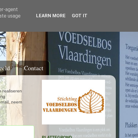
ser-agent
rate usage
LEARN MORE
GOT IT
eeld
Contact
 realiseren
ing
email, neem
PLATTEGROND