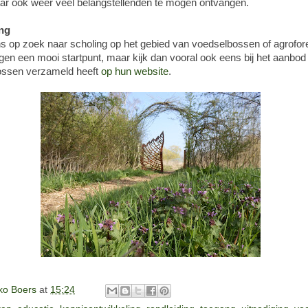
aar ook weer veel belangstellenden te mogen ontvangen.
ng
s op zoek naar scholing op het gebied van voedselbossen of agrofore
gen een mooi startpunt, maar kijk dan vooral ook eens bij het aanbo
ossen verzameld heeft
op hun website
.
o Boers
at
15:24