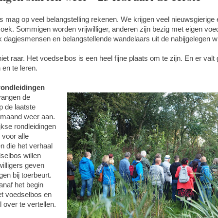
mag op veel belangstelling rekenen. We krijgen veel nieuwsgierige e
ek. Sommigen worden vrijwilliger, anderen zijn bezig met eigen voe
ok dagjesmensen en belangstellende wandelaars uit de nabijgelegen w
iet raar. Het voedselbos is een heel fijne plaats om te zijn. En er valt
 en te leren.
rondleidingen
 vangen de
p de laatste
 maand weer aan.
kse rondleidingen
voor alle
n die het verhaal
selbos willen
willigers geven
en bij toerbeurt.
 vanaf het begin
et voedselbos en
 over te vertellen.