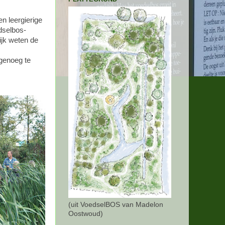
n leergierige
dselbos-
ijk weten de
 genoeg te
(uit VoedselBOS van Madelon
Oostwoud)