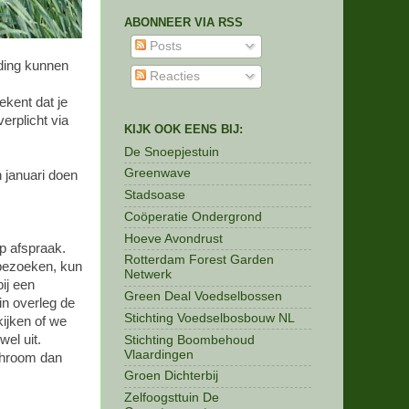
ABONNEER VIA RSS
Posts
iding kunnen
Reacties
ekent dat je
erplicht via
KIJK OOK EENS BIJ:
De Snoepjestuin
Greenwave
 januari doen
Stadsoase
Coöperatie Ondergrond
Hoeve Avondrust
p afspraak.
Rotterdam Forest Garden
 bezoeken, kun
Netwerk
ij een
Green Deal Voedselbossen
in overleg de
Stichting Voedselbosbouw NL
kijken of we
wel uit.
Stichting Boombehoud
Vlaardingen
schroom dan
Groen Dichterbij
Zelfoogsttuin De