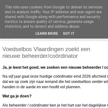
This site uses cookies from Google to deliver its services
VOEDSELBOS
and to analyze traffic. Your IP address and user-agent are
shared with Google along with performance and security
Vlaardingen
metrics to ensure quality of service, generate usage
statistics, and to detect and address abuse.
LEARN MORE
GOT IT
▼
Voedselbos Vlaardingen zoekt een
nieuwe beheerder/coördinator
Ja, je leest het goed, we zoeken een nieuwe beheerder / c
Na vijf jaar gaat onze huidige coördinator eind 2026 afscheid
dat we op zoek zijn naar iemand die het voedselbos verder w
handen in de aarde en een hoofd vol plannen.
Wat ga je doen?
Als beheerder / coördinator ben je het hart van het dagelijkse r