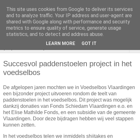
This site uses cookies from Google to deliver its services
VOEDSELBOS
and to analyze traffic. Your IP address and user-agent are
shared with Google along with performance and security
Vlaardingen
metrics to ensure quality of service, generate usage
statistics, and to detect and address abuse.
LEARN MORE
GOT IT
▼
Succesvol paddenstoelen project in het
voedselbos
De afgelopen jaren mochten we in Voedselbos Vlaardingen
een bijzonder project uitvoeren rondom de teelt van
paddenstoelen in het voedselbos. Dit project was mogelijk
dankzij donaties van Fonds Schiedam Vlaardingen e.o. en
het Elise Mathilde Fonds, en een subsidie van de gemeente
Vlaardingen. Door deze bijdragen hebben wij veel stappen
kunnen zetten.
In het voedselbos telen we inmiddels shiitakes en