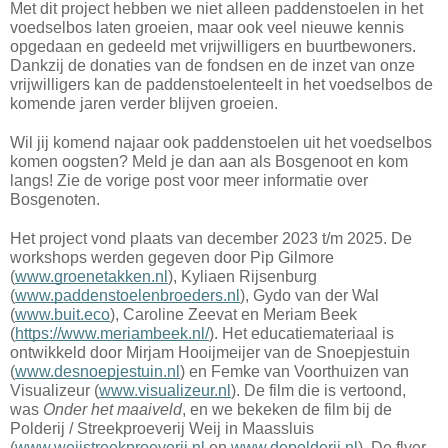
Met dit project hebben we niet alleen paddenstoelen in het
voedselbos laten groeien, maar ook veel nieuwe kennis
opgedaan en gedeeld met vrijwilligers en buurtbewoners.
Dankzij de donaties van de fondsen en de inzet van onze
vrijwilligers kan de paddenstoelenteelt in het voedselbos de
komende jaren verder blijven groeien.
Wil jij komend najaar ook paddenstoelen uit het voedselbos
komen oogsten? Meld je dan aan als Bosgenoot en kom
langs!
Zie de vorige post voor meer informatie over
Bosgenoten.
Het project vond plaats van december 2023 t/m 2025. De
workshops werden gegeven door Pip Gilmore
(
www.groenetakken.nl
), Kyliaen Rijsenburg
(
www.paddenstoelenbroeders.nl
), Gydo van der Wal
(
www.buit.eco
), Caroline Zeevat en Meriam Beek
(
https://www.meriambeek.nl/
). Het educatiemateriaal is
ontwikkeld door Mirjam Hooijmeijer van de Snoepjestuin
(
www.desnoepjestuin.nl
) en Femke van Voorthuizen van
Visualizeur (
www.visualizeur.nl
). De film die is vertoond,
was
Onder het maaiveld
, en we bekeken de film bij de
Polderij / Streekproeverij Weij in Maassluis
(
www.weijstreekproeverij.nl
en
www.depolderij.nl
). De flyer