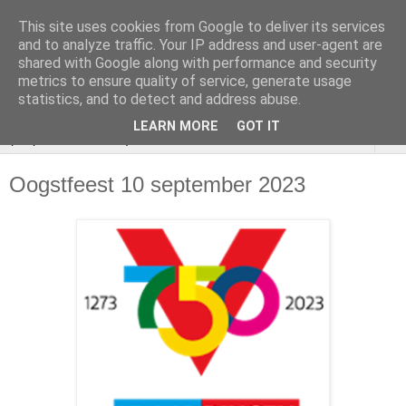
This site uses cookies from Google to deliver its services
VOEDSELBOS
and to analyze traffic. Your IP address and user-agent are
shared with Google along with performance and security
Vlaardingen
metrics to ensure quality of service, generate usage
statistics, and to detect and address abuse.
LEARN MORE
GOT IT
▼
Oogstfeest 10 september 2023