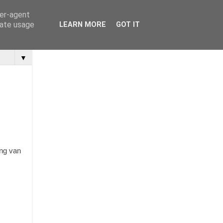
ser-agent
rate usage
LEARN MORE
GOT IT
▼
ing van