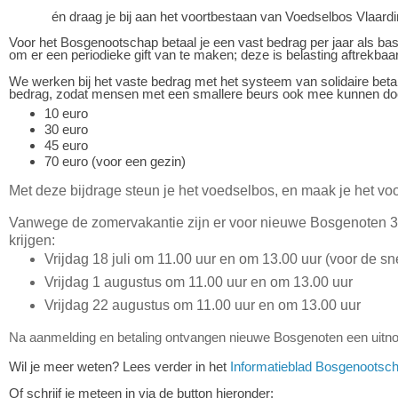
én draag je bij aan het voortbestaan van Voedselbos Vlaard
Voor het Bosgenootschap betaal je een vast bedrag per jaar als basi
om er een periodieke gift van te maken; deze is belasting aftrekbaar
We werken bij het vaste bedrag met het systeem van solidaire bet
bedrag, zodat mensen met een smallere beurs ook mee kunnen doen.
10 euro
30 euro
45 euro
70 euro (voor een gezin)
Met deze bijdrage steun je het voedselbos, en maak je het vo
Vanwege de zomervakantie zijn er voor nieuwe Bosgenoten 3 d
krijgen:
Vrijdag 18 juli om 11.00 uur en om 13.00 uur (voor de sne
Vrijdag 1 augustus om 11.00 uur en om 13.00 uur
Vrijdag 22 augustus om 11.00 uur en om 13.00 uur
Na aanmelding en betaling ontvangen nieuwe Bosgenoten een uitnod
Wil je meer weten? Lees verder in het
Informatieblad Bosgenootsc
Of schrijf je meteen in via de button hieronder: