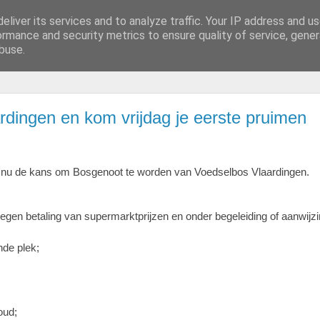
eliver its services and to analyze traffic. Your IP address and u
ormance and security metrics to ensure quality of service, gene
buse.
dingen en kom vrijdag je eerste pruimen
e nu de kans om Bosgenoot te worden van Voedselbos Vlaardingen.
tegen betaling van supermarktprijzen en onder begeleiding of aanwijz
nde plek;
oud;