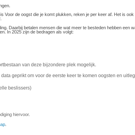
ingen.
s Voor de oogst die je komt plukken, reken je per keer af.
Het is ook
.
aling. Daarbij betalen mensen die wat meer te besteden hebben een w
 In 2025 zijn de bedragen als volgt:
ortbestaan van deze bijzondere plek mogelijk.
ata geprikt om voor de eerste keer te komen oogsten en uitleg
lle beslissers)
iging hiervoor.
hap
.