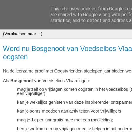
This site uses cookies from Google to d
VOEDSELBOS Vlaardingen
are shared with Google along with perf
statistics, and to detect and address a
Word nu Bosgenoot van Voedselbos Vlaar
oogsten
Na de leerzame proef met Oogstvrienden afgelopen jaar bieden w
Als
Bosgenoot
van Voedselbos Vlaardingen:
mag je zelf op vrijdagen komen oogsten in het voedselbos (
een vrijwilliger);
kan je wekelijks genieten van deze inspirerende, ontspanne
kan je soms meedoen aan activiteiten voor vrijwilligers;
mag je 1x per jaar gratis mee met een rondleiding;
ben je welkom om op vrijdagen mee te helpen in het onderh